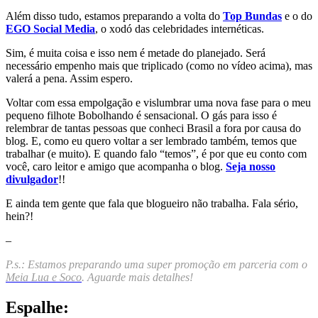
Além disso tudo, estamos preparando a volta do
Top Bundas
e o do
EGO Social Media
, o xodó das celebridades internéticas.
Sim, é muita coisa e isso nem é metade do planejado. Será
necessário empenho mais que triplicado (como no vídeo acima), mas
valerá a pena. Assim espero.
Voltar com essa empolgação e vislumbrar uma nova fase para o meu
pequeno filhote Bobolhando é sensacional. O gás para isso é
relembrar de tantas pessoas que conheci Brasil a fora por causa do
blog. E, como eu quero voltar a ser lembrado também, temos que
trabalhar (e muito). E quando falo “temos”, é por que eu conto com
você, caro leitor e amigo que acompanha o blog.
Seja nosso
divulgador
!!
E ainda tem gente que fala que blogueiro não trabalha. Fala sério,
hein?!
–
P.s.: Estamos preparando uma super promoção em parceria com o
Meia Lua e Soco
. Aguarde mais detalhes!
Espalhe: