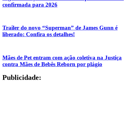
confirmada para 2026
Trailer do novo “Superman” de James Gunn é
liberado: Confira os detalhes!
Mães de Pet entram com ação coletiva na Justiça
contra Mães de Bebês Reborn por plágio
Publicidade: