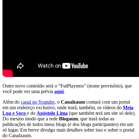
Outro novo conteúdo será o “FutPlaymos” (nome provisório), que
você pode ver uma prévia
aqui
.
Além do
canal no Youtube
, o
Canalzaum
contará com um portal
em um endereço exclusivo, onde trará, também, os vídeos do
Meia
Lua e Soco
e do
Apóstol
o Lima
(que também terá um site só dele).
Do mesmo modo que a rede
Blogaum
, que trará todas as
publicações de todos meus blogs (e dos blogs participantes) em um
só lugar. Em breve divulgo mais detalhes sobre isso e sobre o portal
do Canalzaum.