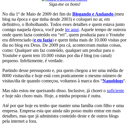
Siga-me os bons!
No dia 1º de Maio de 2009 dei fim do
Blogando e Andando
(meu
blog na época e que tinha desde 2003) e coloquei no ar, em
definitivo, o Bobolhando. Todos esses detalhes e quem estava junto
comigo naquela época, você pode
ler aqui
. Aquele tempo de outrora
onde quem fazia conteúdo era “rei”, quem produzia para o Youtube
era diferenciado (
e eu fazia
) e quem tinha mais de 10.000 visitas por
dia no blog era Deus. De 2009 pra cá, aconteceram muitas coisas,
como: Qualquer um faz conteúdo, qualquer um produz para o
Youtube e quem tem 10.000 visitas por dia é blog (ou canal)
pequeno. Infelizmente, é verdade.
Partindo desse pressuposto e, pra quem chegou a ter uma média de
8000 visitas/dia e hoje está com praticamente o mesmo número de
visitas/dia de quando começou, voltamos à marca dos “
Nanoblogs
“.
Mas não estou me queixando disso. Inclusive, já chorei o
suficiente
e hoje não choro mais. Hoje, a minha proposta é outra.
Até por que hoje eu tenho que manter uma família com filho e uma
empresa. Empresa esta que ainda não posso muito entrar em mais
detalhes, mas que já administra conteúdo deste e de outros blogs
pela internet a fora.