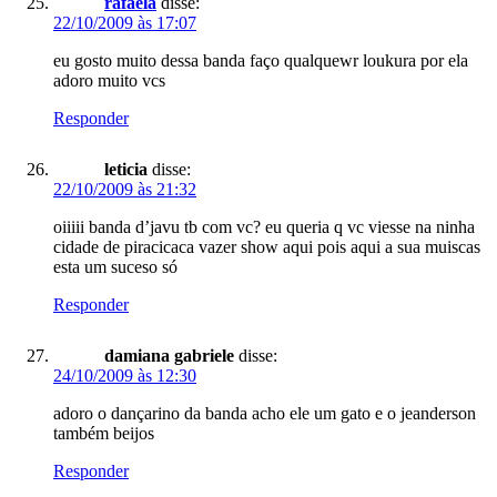
rafaela
disse:
22/10/2009 às 17:07
eu gosto muito dessa banda faço qualquewr loukura por ela
adoro muito vcs
Responder
leticia
disse:
22/10/2009 às 21:32
oiiiii banda d’javu tb com vc? eu queria q vc viesse na ninha
cidade de piracicaca vazer show aqui pois aqui a sua muiscas
esta um suceso só
Responder
damiana gabriele
disse:
24/10/2009 às 12:30
adoro o dançarino da banda acho ele um gato e o jeanderson
também beijos
Responder