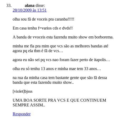
alana
disse:
28/10/2009 às 13:51
olha sou fã de voceis pra caranba!!!!!
Em casa tenhu f=varios cds e dvds!!
A banda de vvoceis esta fazendu muito show em borborema.
minha me fla pra mim que vcs são as melhores bandas até
agora pq ela tbm é fã de vcs…
agora eu não sei pq vcs nao foram fazer perto de itapolis…
olha eu só tenhu 13 anos e minha mae tem 33 anos…
na rua da minha casa tem bastante gente que são fã dessa
banda que esta fazendu muito show..
[violet]bjsss
UMA BOA SORTE PRA VCS E QUE CONTINUEM
SEMPRE ASSIM..
Responder