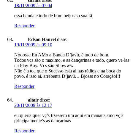
carina
disse:
18/11/2009 às 07:04
essa banda e tudo de bom beijos so sua fã
Responder
Edson Hanrel
disse:
19/11/2009 às 09:10
Nooossa Eu AMo a Banda D’javú, é tudo de bom.
Todos vcs são o maximo, e as dançarinas e tudo, quero ve-las
na Play Boy. Vcs são Showww.
Não é a toa que o Sucesso esta ai nas rádios e na boca do
povo, é isso ai, arrebenta D’javú… Bjosss no Coração!!!
Responder
altair
disse:
20/11/2009 às 12:17
eu queria quer vç’s fizessem um aqui em manaus amo vç’s
prinçipalmente’s as dançarinas
Responder