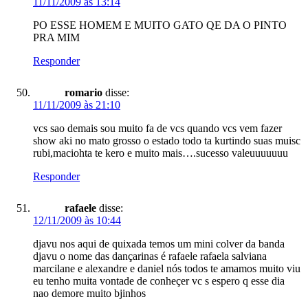
11/11/2009 às 13:14
PO ESSE HOMEM E MUITO GATO QE DA O PINTO
PRA MIM
Responder
romario
disse:
11/11/2009 às 21:10
vcs sao demais sou muito fa de vcs quando vcs vem fazer
show aki no mato grosso o estado todo ta kurtindo suas muisc
rubi,maciohta te kero e muito mais….sucesso valeuuuuuuu
Responder
rafaele
disse:
12/11/2009 às 10:44
djavu nos aqui de quixada temos um mini colver da banda
djavu o nome das dançarinas é rafaele rafaela salviana
marcilane e alexandre e daniel nós todos te amamos muito viu
eu tenho muita vontade de conheçer vc s espero q esse dia
nao demore muito bjinhos