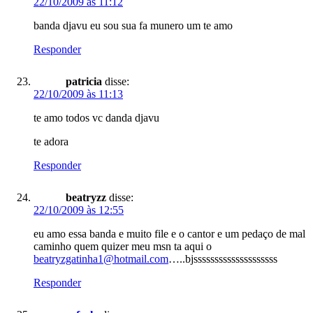
22/10/2009 às 11:12
banda djavu eu sou sua fa munero um te amo
Responder
patricia
disse:
22/10/2009 às 11:13
te amo todos vc danda djavu
te adora
Responder
beatryzz
disse:
22/10/2009 às 12:55
eu amo essa banda e muito file e o cantor e um pedaço de mal
caminho quem quizer meu msn ta aqui o
beatryzgatinha1@hotmail.com
…..bjssssssssssssssssssss
Responder