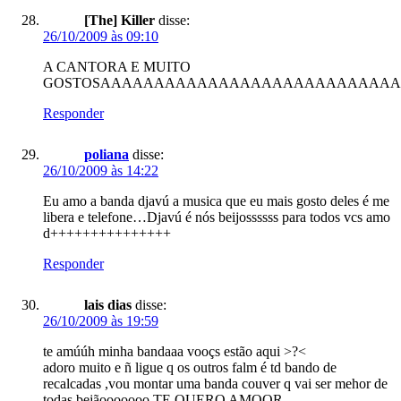
[The] Killer
disse:
26/10/2009 às 09:10
A CANTORA E MUITO
GOSTOSAAAAAAAAAAAAAAAAAAAAAAAAAAA
Responder
poliana
disse:
26/10/2009 às 14:22
Eu amo a banda djavú a musica que eu mais gosto deles é me
libera e telefone…Djavú é nós beijossssss para todos vcs amo
d+++++++++++++++
Responder
lais dias
disse:
26/10/2009 às 19:59
te amúúh minha bandaaa vooçs estão aqui >?<
adoro muito e ñ ligue q os outros falm é td bando de
recalcadas ,vou montar uma banda couver q vai ser mehor de
todas bejãooooooo TE QUERO AMOOR