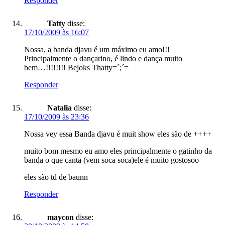
Responder
Tatty
disse:
17/10/2009 às 16:07
Nossa, a banda djavu é um máximo eu amo!!!
Principalmente o dançarino, é lindo e dança muito
bem…!!!!!!!! Bejoks Thatty=´;´=
Responder
Natalia
disse:
17/10/2009 às 23:36
Nossa vey essa Banda djavu é muit show eles são de ++++
muito bom mesmo eu amo eles principalmente o gatinho da
banda o que canta (vem soca soca)ele é muito gostosoo
eles são td de baunn
Responder
maycon
disse: