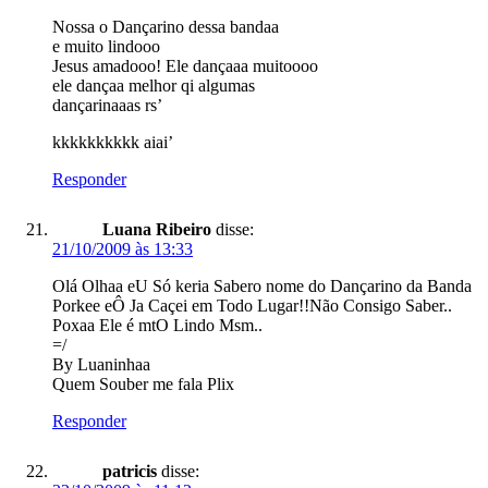
Nossa o Dançarino dessa bandaa
e muito lindooo
Jesus amadooo! Ele dançaaa muitoooo
ele dançaa melhor qi algumas
dançarinaaas rs’
kkkkkkkkkk aiai’
Responder
Luana Ribeiro
disse:
21/10/2009 às 13:33
Olá Olhaa eU Só keria Sabero nome do Dançarino da Banda
Porkee eÔ Ja Caçei em Todo Lugar!!Não Consigo Saber..
Poxaa Ele é mtO Lindo Msm..
=/
By Luaninhaa
Quem Souber me fala Plix
Responder
patricis
disse: