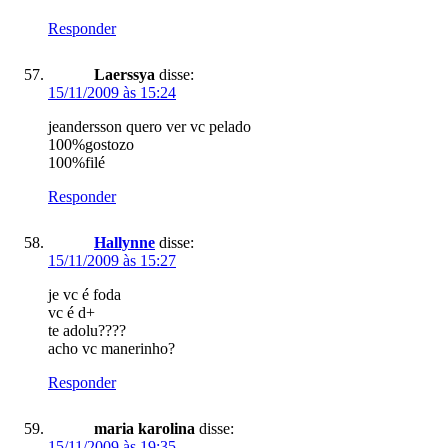
Responder
Laerssya
disse:
15/11/2009 às 15:24
jeandersson quero ver vc pelado
100%gostozo
100%filé
Responder
Hallynne
disse:
15/11/2009 às 15:27
je vc é foda
vc é d+
te adolu????
acho vc manerinho?
Responder
maria karolina
disse:
15/11/2009 às 19:35