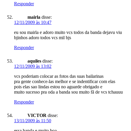
Responder
mairla
disse:
12/11/2009 às 10:47
eu sou mairla e adoro muito vcs todos da banda dejavu viu
bjinhos adoro todos vcs mil bjs
Responder
aquiles
disse:
12/11/2009 às 13:02
vcs poderiam colocar as fotos das suas bailarinas
pra gente conhece-las melhor e se indentificar com elas
pois elas sao lindas estou no aguarde obrigado e
muito sucesso pra oda a banda sou muito fã de vcs tchauuu
Responder
VICTOR
disse:
13/11/2009 às 11:50
essa banda e muito boa