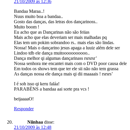
21/10/2009 às 12:36
Bandaa Maraa..!
Nuus muito boa a bandaa..
Gosto das danças, das letras dos dançarinoss..
Muito boom !
Eu acho que as Dançarinas não são feiias
Mais acho que elas deveriam ser mais malhadas pq
Elas tem um pokim sobrandoo rs.. mais elas são lindas.
Nossa! Mais o dançarino jesus apaga a luuiz além dele ser
Lindoo tdb ele dança muitooooooooooo..
Dança melhor qi algumas dançarinass rsrsrsr’
Nossa senhora me encantei mais com o DVD poor causa dele
Em todos os shows tem que ter ele sii não não tem grassa
As danças nossa ele dança mais qi dii maaaais ! rsrsrs’
I é soh isso qi keru faláa!
PARABÈNS a bandaa aai sorte pra vcs !
beijaaaaO!
Responder
Niinhaa
disse:
21/10/2009 às 12:48