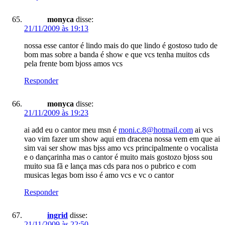
monyca
disse:
21/11/2009 às 19:13
nossa esse cantor é lindo mais do que lindo é gostoso tudo de
bom mas sobre a banda é show e que vcs tenha muitos cds
pela frente bom bjoss amos vcs
Responder
monyca
disse:
21/11/2009 às 19:23
ai add eu o cantor meu msn é
moni.c.8@hotmail.com
ai vcs
vao vim fazer um show aqui em dracena nossa vem em que ai
sim vai ser show mas bjss amo vcs principalmente o vocalista
e o dançarinha mas o cantor é muito mais gostozo bjoss sou
muito sua fã e lança mas cds para nos o pubrico e com
musicas legas bom isso é amo vcs e vc o cantor
Responder
ingrid
disse:
21/11/2009 às 22:50