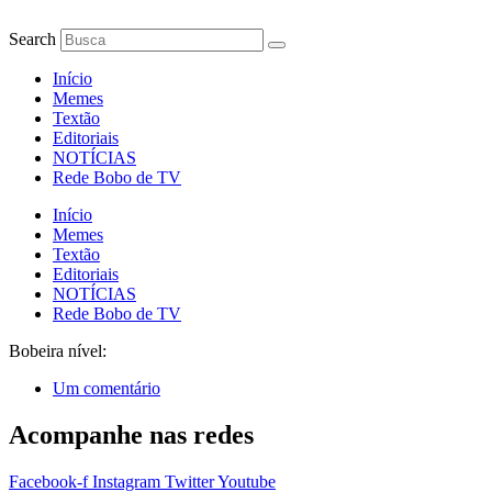
Ir
para
Search
o
conteúdo
Início
Memes
Textão
Editoriais
NOTÍCIAS
Rede Bobo de TV
Início
Memes
Textão
Editoriais
NOTÍCIAS
Rede Bobo de TV
Bobeira nível:
Um comentário
Acompanhe nas redes
Facebook-f
Instagram
Twitter
Youtube