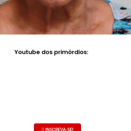
Youtube dos primórdios:
Bobolhando no
Youtube
Clique no botão e inscreva-se no
nosso canal!
Ative o sininho! Não faça serviço
pelas metades!
INSCREVA-SE!