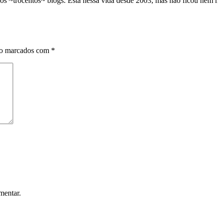
os ~trocentos~ blogs. Está nessa vida desde 2003, mas não ficou nem 
ão marcados com
*
mentar.