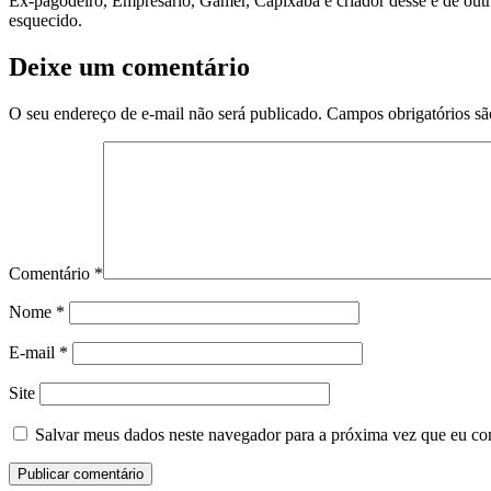
Ex-pagodeiro, Empresário, Gamer, Capixaba e criador desse e de outr
esquecido.
Deixe um comentário
O seu endereço de e-mail não será publicado.
Campos obrigatórios s
Comentário
*
Nome
*
E-mail
*
Site
Salvar meus dados neste navegador para a próxima vez que eu co