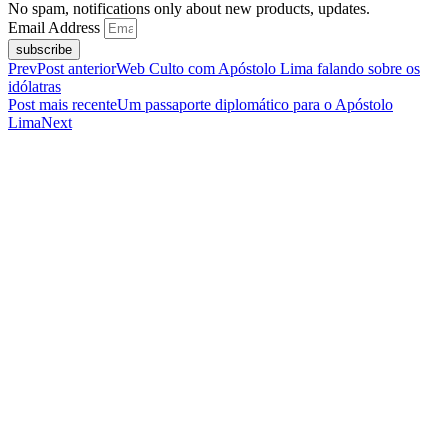
No spam, notifications only about new products, updates.
Email Address
subscribe
Prev
Post anterior
Web Culto com Apóstolo Lima falando sobre os
idólatras
Post mais recente
Um passaporte diplomático para o Apóstolo
Lima
Next