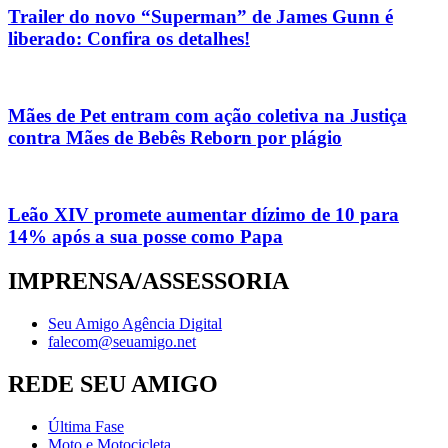
Trailer do novo “Superman” de James Gunn é
liberado: Confira os detalhes!
Mães de Pet entram com ação coletiva na Justiça
contra Mães de Bebês Reborn por plágio
Leão XIV promete aumentar dízimo de 10 para
14% após a sua posse como Papa
IMPRENSA/ASSESSORIA
Seu Amigo Agência Digital
falecom@seuamigo.net
REDE SEU AMIGO
Última Fase
Moto e Motocicleta