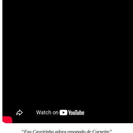
“Exu Caveirinha adora ensopado de Carneiro”