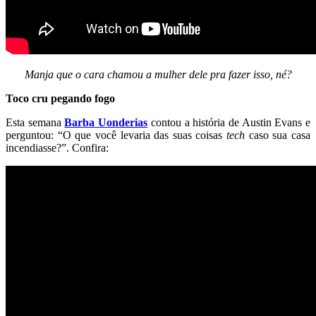
Manja que o cara chamou a mulher dele pra fazer isso, né?
Toco cru pegando fogo
Esta semana
Barba Uonderias
contou a história de Austin Evans e
perguntou: “O que você levaria das suas coisas
tech
caso sua casa
incendiasse?”. Confira: