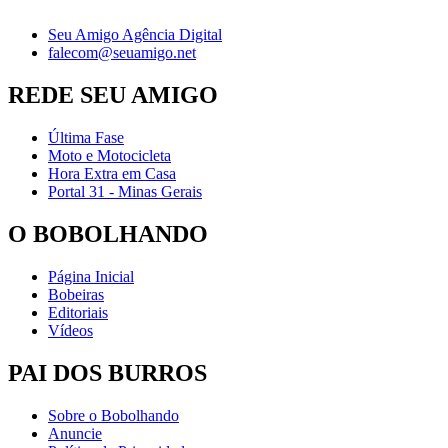
Seu Amigo Agência Digital
falecom@seuamigo.net
REDE SEU AMIGO
Última Fase
Moto e Motocicleta
Hora Extra em Casa
Portal 31 - Minas Gerais
O BOBOLHANDO
Página Inicial
Bobeiras
Editoriais
Vídeos
PAI DOS BURROS
Sobre o Bobolhando
Anuncie