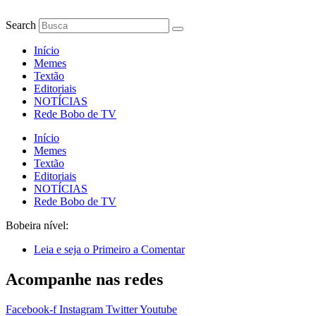
Ir
para
Search
o
conteúdo
Início
Memes
Textão
Editoriais
NOTÍCIAS
Rede Bobo de TV
Início
Memes
Textão
Editoriais
NOTÍCIAS
Rede Bobo de TV
Bobeira nível:
Leia e seja o Primeiro a Comentar
Acompanhe nas redes
Facebook-f
Instagram
Twitter
Youtube