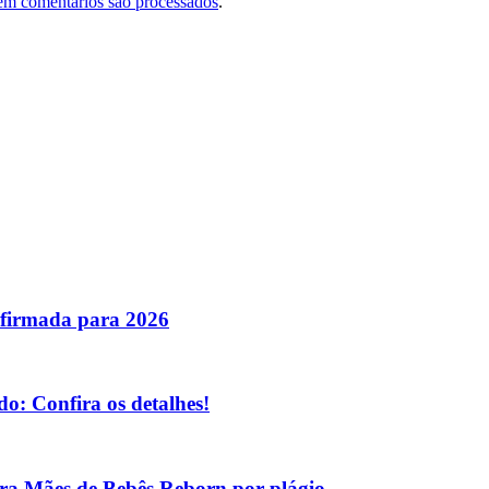
em comentários são processados
.
nfirmada para 2026
o: Confira os detalhes!
tra Mães de Bebês Reborn por plágio