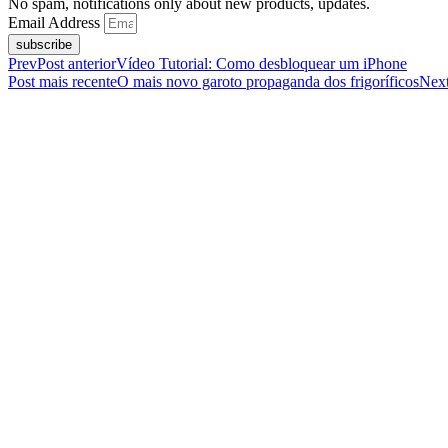
No spam, notifications only about new products, updates.
Email Address
subscribe
Prev
Post anterior
Vídeo Tutorial: Como desbloquear um iPhone
Post mais recente
O mais novo garoto propaganda dos frigoríficos
Nex