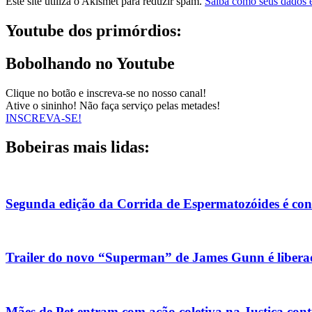
Este site utiliza o Akismet para reduzir spam.
Saiba como seus dados 
Youtube dos primórdios:
Bobolhando no Youtube
Clique no botão e inscreva-se no nosso canal!
Ative o sininho! Não faça serviço pelas metades!
INSCREVA-SE!
Bobeiras mais lidas:
Segunda edição da Corrida de Espermatozóides é co
Trailer do novo “Superman” de James Gunn é liberad
Mães de Pet entram com ação coletiva na Justiça con