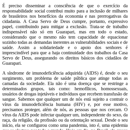
É preciso disseminar a consciência de que o exercício da
responsabilidade social contribui muito para a inclusão de milhares
de brasileiros nos benefícios da economia e nas prerrogativas da
cidadania. A Casa Servo de Deus cumpre, portanto, expressivo
papel, contribuindo para mitigar a exclusão. Trata-se de trabalho
indispensável não só em Guarapari, mas em todo o estado,
considerando que o mesmo não tem capacidade de equacionar
sozinho todas as demandas inerentes as vulnerabilidades sociais e de
saúde. Assim a solidariedade e o apoio dos senhores é
imprescindível para que a haja continuidade dos trabalhos da Casa
Servo de Deus, assegurando os direitos básicos dos cidadãos de
Guarapari.
A síndrome de imunodeficiência adquirida (AIDS) é, desde o seu
surgimento, um problema de saúde pública que atinge todas as
camadas da sociedade. Ela não é uma doença que se restringe a
determinados grupos, tais como: hemofílicos, homossexuais,
usuários de drogas injetáveis e indivíduos que recebem transfusão de
sangue. Sabemos que qualquer um de nós está sujeito a contrair o
vírus da imunodeficiência humana (HIV) e, por esse motivo,
precisamos proteger, além de nós, as pessoas que nos cercam. O
vírus da AIDS pode infectar qualquer um, independente do sexo, da
raça, da religião, da profissão ou da orientação sexual. Desde o seu
início, ela se configurou como uma pandemia, isto é, uma epidemia