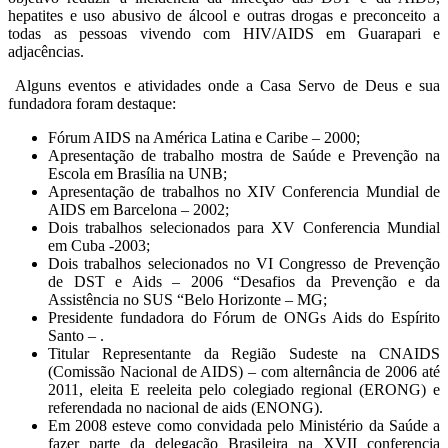
hepatites e uso abusivo de álcool e outras drogas e preconceito a
todas as pessoas vivendo com HIV/AIDS em Guarapari e
adjacências.
Alguns eventos e atividades onde a Casa Servo de Deus e sua
fundadora foram destaque:
Fórum AIDS na América Latina e Caribe – 2000;
Apresentação de trabalho mostra de Saúde e Prevenção na
Escola em Brasília na UNB;
Apresentação de trabalhos no XIV Conferencia Mundial de
AIDS em Barcelona – 2002;
Dois trabalhos selecionados para XV Conferencia Mundial
em Cuba -2003;
Dois trabalhos selecionados no VI Congresso de Prevenção
de DST e Aids – 2006 “Desafios da Prevenção e da
Assistência no SUS “Belo Horizonte – MG;
Presidente fundadora do Fórum de ONGs Aids do Espírito
Santo – .
Titular Representante da Região Sudeste na CNAIDS
(Comissão Nacional de AIDS) – com alternância de 2006 até
2011, eleita E reeleita pelo colegiado regional (ERONG) e
referendada no nacional de aids (ENONG).
Em 2008 esteve como convidada pelo Ministério da Saúde a
fazer parte da delegação Brasileira na XVII conferencia