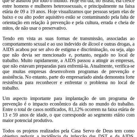
que se alastrou por todo o mundo. Hoje em dia, no Brasil, ela cresce
entre homens e mulheres heterossexuais, e principalmente na faixa
etária de 09 a 19 anos. Hoje visualizamos que pessoas sejam elas de
baixo e ou alto poder aquisitivo estão se contaminando pela falta de
orientação em relação à prevenção e pela cultura, errada e cheia de
mitos, de não usar o preservativo.
Tendo em vista as suas formas de transmissão, associadas ao
comportamento sexual e ao uso indevido de álcool e outras drogas, a
AIDS acabou por ser alvo de estigma e discriminação, ou seja, algo
que não devia ser mencionado e, portanto, negado no local de
trabalho. Muito rapidamente, a AIDS passou a atingir as empresas,
que não estavam preparadas para enfrentá-la. Atualmente, verifica-se
que muitas empresas desenvolvem programas de prevenção e
assistência. No entanto, parte do empresariado ainda demonstra forte
resistência para reconhecer e enfrentar o problema no local de
trabalho.
Um aspecto importante para implantação de um programa de
prevenção é o impacto econômico da aids no mundo do trabalho.
Entre o total de casos notificados, 81,12% ocorrem na faixa etária de
13 e 59 anos de idade, o que corresponde ao segmento etário com
maior potencial produtivo.
Todos os projetos realizados pela Casa Servo de Deus tem como
objetivo reduzir a incidência da infecção das DST e da AIDS,