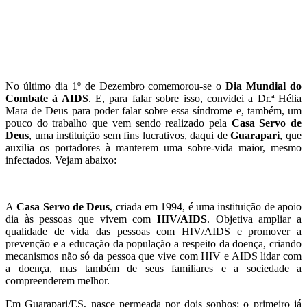
No último dia 1º de Dezembro comemorou-se o
Dia Mundial do
Combate à AIDS
. E, para falar sobre isso, convidei a Dr.ª Hélia
Mara de Deus para poder falar sobre essa síndrome e, também, um
pouco do trabalho que vem sendo realizado pela
Casa Servo de
Deus
, uma instituição sem fins lucrativos, daqui de
Guarapari
, que
auxilia os portadores à manterem uma sobre-vida maior, mesmo
infectados. Vejam abaixo:
A
Casa Servo de Deus
, criada em 1994, é uma instituição de apoio
dia às pessoas que vivem com
HIV/AIDS
. Objetiva ampliar a
qualidade de vida das pessoas com HIV/AIDS e promover a
prevenção e a educação da população a respeito da doença, criando
mecanismos não só da pessoa que vive com HIV e AIDS lidar com
a doença, mas também de seus familiares e a sociedade a
compreenderem melhor.
Em Guarapari/ES, nasce permeada por dois sonhos: o primeiro já