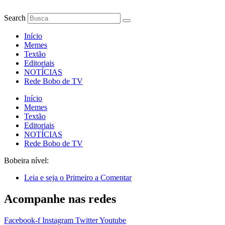
Ir
para
Search
o
conteúdo
Início
Memes
Textão
Editoriais
NOTÍCIAS
Rede Bobo de TV
Início
Memes
Textão
Editoriais
NOTÍCIAS
Rede Bobo de TV
Bobeira nível:
Leia e seja o Primeiro a Comentar
Acompanhe nas redes
Facebook-f
Instagram
Twitter
Youtube