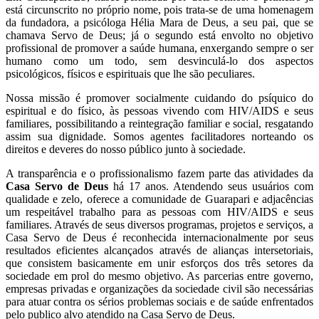
está circunscrito no próprio nome, pois trata-se de uma homenagem
da fundadora, a psicóloga Hélia Mara de Deus, a seu pai, que se
chamava Servo de Deus; já o segundo está envolto no objetivo
profissional de promover a saúde humana, enxergando sempre o ser
humano como um todo, sem desvinculá-lo dos aspectos
psicológicos, físicos e espirituais que lhe são peculiares.
Nossa missão é promover socialmente cuidando do psíquico do
espiritual e do físico, às pessoas vivendo com HIV/AIDS e seus
familiares, possibilitando a reintegração familiar e social, resgatando
assim sua dignidade. Somos agentes facilitadores norteando os
direitos e deveres do nosso público junto à sociedade.
A transparência e o profissionalismo fazem parte das atividades da
Casa Servo de Deus
há 17 anos. Atendendo seus usuários com
qualidade e zelo, oferece a comunidade de Guarapari e adjacências
um respeitável trabalho para as pessoas com HIV/AIDS e seus
familiares. Através de seus diversos programas, projetos e serviços, a
Casa Servo de Deus é reconhecida internacionalmente por seus
resultados eficientes alcançados através de alianças intersetoriais,
que consistem basicamente em unir esforços dos três setores da
sociedade em prol do mesmo objetivo. As parcerias entre governo,
empresas privadas e organizações da sociedade civil são necessárias
para atuar contra os sérios problemas sociais e de saúde enfrentados
pelo publico alvo atendido na Casa Servo de Deus.