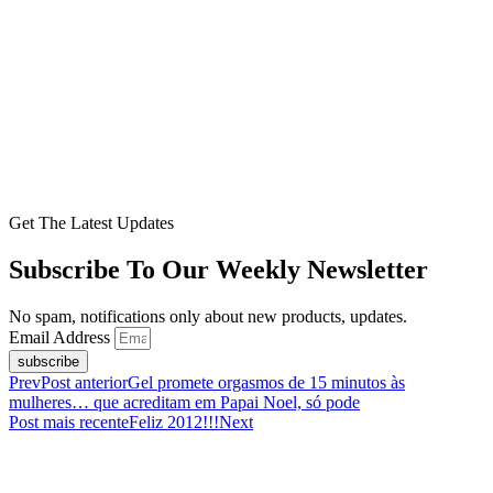
Get The Latest Updates
Subscribe To Our Weekly Newsletter
No spam, notifications only about new products, updates.
Email Address
subscribe
Prev
Post anterior
Gel promete orgasmos de 15 minutos às
mulheres… que acreditam em Papai Noel, só pode
Post mais recente
Feliz 2012!!!
Next