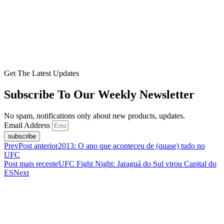
Get The Latest Updates
Subscribe To Our Weekly Newsletter
No spam, notifications only about new products, updates.
Email Address
subscribe
Prev
Post anterior
2013: O ano que aconteceu de (quase) tudo no
UFC
Post mais recente
UFC Fight Night: Jaraguá do Sul virou Capital do
ES
Next