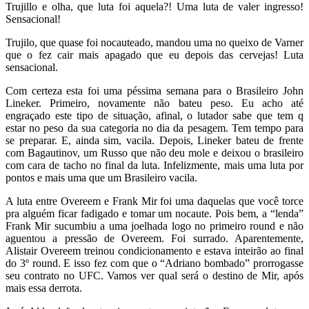
Trujillo e olha, que luta foi aquela?! Uma luta de valer ingresso!
Sensacional!
Trujilo, que quase foi nocauteado, mandou uma no queixo de Varner
que o fez cair mais apagado que eu depois das cervejas! Luta
sensacional.
Com certeza esta foi uma péssima semana para o Brasileiro John
Lineker. Primeiro, novamente não bateu peso. Eu acho até
engraçado este tipo de situação, afinal, o lutador sabe que tem q
estar no peso da sua categoria no dia da pesagem. Tem tempo para
se preparar. E, ainda sim, vacila. Depois, Lineker bateu de frente
com Bagautinov, um Russo que não deu mole e deixou o brasileiro
com cara de tacho no final da luta. Infelizmente, mais uma luta por
pontos e mais uma que um Brasileiro vacila.
A luta entre Overeem e Frank Mir foi uma daquelas que você torce
pra alguém ficar fadigado e tomar um nocaute. Pois bem, a “lenda”
Frank Mir sucumbiu a uma joelhada logo no primeiro round e não
aguentou a pressão de Overeem. Foi surrado. Aparentemente,
Alistair Overeem treinou condicionamento e estava inteirão ao final
do 3º round. E isso fez com que o “Adriano bombado” prorrogasse
seu contrato no UFC. Vamos ver qual será o destino de Mir, após
mais essa derrota.