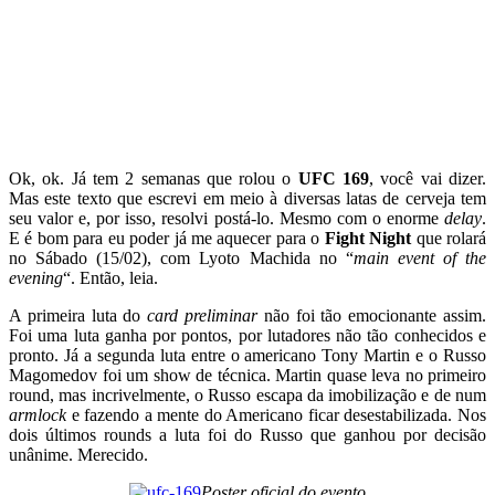
Ok, ok. Já tem 2 semanas que rolou o
UFC 169
, você vai dizer.
Mas este texto que escrevi em meio à diversas latas de cerveja tem
seu valor e, por isso, resolvi postá-lo. Mesmo com o enorme
delay
.
E é bom para eu poder já me aquecer para o
Fight Night
que rolará
no Sábado (15/02), com Lyoto Machida no “
main event of the
evening
“. Então, leia.
A primeira luta do
card preliminar
não foi tão emocionante assim.
Foi uma luta ganha por pontos, por lutadores não tão conhecidos e
pronto. Já a segunda luta entre o americano Tony Martin e o Russo
Magomedov foi um show de técnica. Martin quase leva no primeiro
round, mas incrivelmente, o Russo escapa da imobilização e de num
armlock
e fazendo a mente do Americano ficar desestabilizada. Nos
dois últimos rounds a luta foi do Russo que ganhou por decisão
unânime. Merecido.
Poster oficial do evento