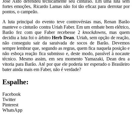
José Aldo defendeu tecnicamente seu cinturão. Em uma luta sem
fortes emoções, Ricardo Lamas não foi tão eficaz para derrotar por
pontos, o campeão.
A luta principal do evento teve controvérsias mas, Renan Barão
manteve o cinturão contra Uriah Faber. Em um embate bem elétrico,
Barão fez com que Faber recebesse 2
knockdowns
, mas quem
decidiu a luta foi o árbitro
Herb Dean
. Uriah, sem opção de reação,
não conseguiu sair da saraivada de socos de Barão. Devemos
sempre lembrar que, segundo as regras, quem fica naquela posição e
não esboça reação fica submisso e, deste modo, passível à nocaute
técnico. Mesmo assim, em seu momento Yamazaki, Dean deu a
vitoria para Barão. Até por que ele poderia ter esperado o Brasileiro
bater ainda mais em Faber, não é verdade?
Espalhe:
Facebook
Twitter
Pinterest
WhatsApp