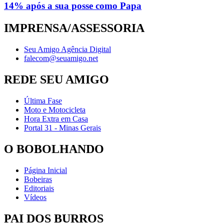
14% após a sua posse como Papa
IMPRENSA/ASSESSORIA
Seu Amigo Agência Digital
falecom@seuamigo.net
REDE SEU AMIGO
Última Fase
Moto e Motocicleta
Hora Extra em Casa
Portal 31 - Minas Gerais
O BOBOLHANDO
Página Inicial
Bobeiras
Editoriais
Vídeos
PAI DOS BURROS