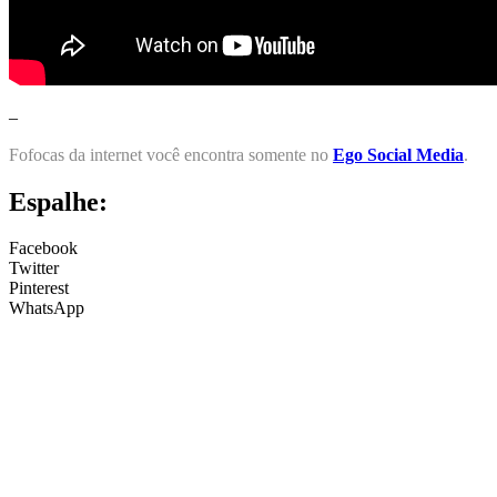
–
Fofocas da internet você encontra somente no
Ego Social Media
.
Espalhe:
Facebook
Twitter
Pinterest
WhatsApp