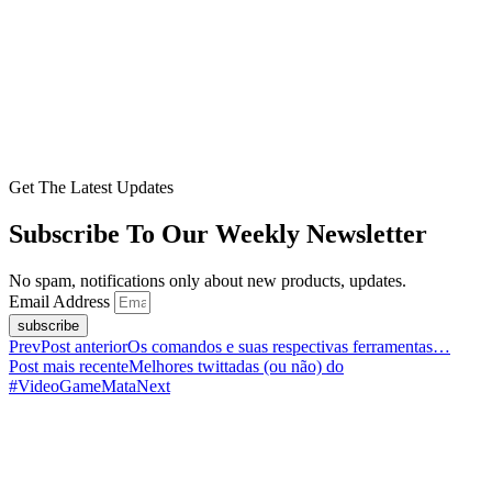
Get The Latest Updates
Subscribe To Our Weekly Newsletter
No spam, notifications only about new products, updates.
Email Address
subscribe
Prev
Post anterior
Os comandos e suas respectivas ferramentas…
Post mais recente
Melhores twittadas (ou não) do
#VideoGameMata
Next