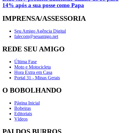
14% após a sua posse como Papa
IMPRENSA/ASSESSORIA
Seu Amigo Agência Digital
falecom@seuamigo.net
REDE SEU AMIGO
Última Fase
Moto e Motocicleta
Hora Extra em Casa
Portal 31 - Minas Gerais
O BOBOLHANDO
Página Inicial
Bobeiras
Editoriais
Vídeos
PAI DOS BURROS