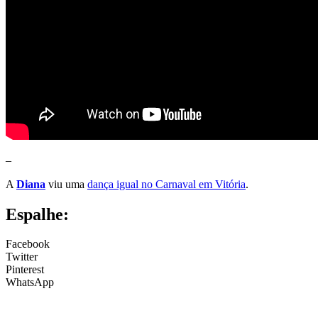
–
A
Diana
viu uma
dança igual no Carnaval em Vitória
.
Espalhe:
Facebook
Twitter
Pinterest
WhatsApp