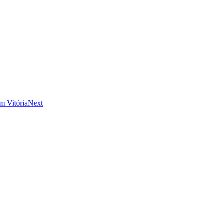
m Vitória
Next