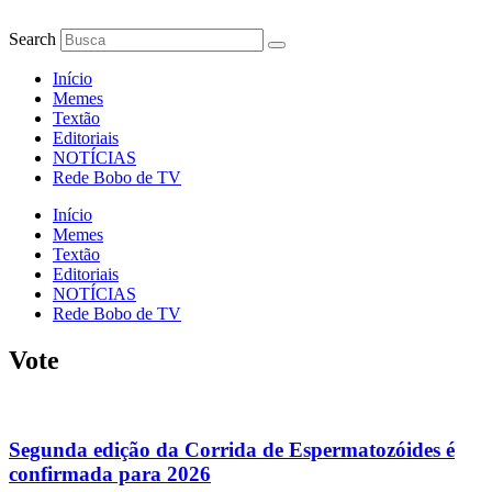
Ir
para
Search
o
conteúdo
Início
Memes
Textão
Editoriais
NOTÍCIAS
Rede Bobo de TV
Início
Memes
Textão
Editoriais
NOTÍCIAS
Rede Bobo de TV
Vote
Segunda edição da Corrida de Espermatozóides é
confirmada para 2026