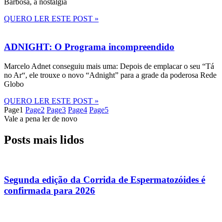
Barbosa, a nostalgia
QUERO LER ESTE POST »
ADNIGHT: O Programa incompreendido
Marcelo Adnet conseguiu mais uma: Depois de emplacar o seu “Tá
no Ar“, ele trouxe o novo “Adnight” para a grade da poderosa Rede
Globo
QUERO LER ESTE POST »
Page
1
Page
2
Page
3
Page
4
Page
5
Vale a pena ler de novo
Posts mais lidos
Segunda edição da Corrida de Espermatozóides é
confirmada para 2026