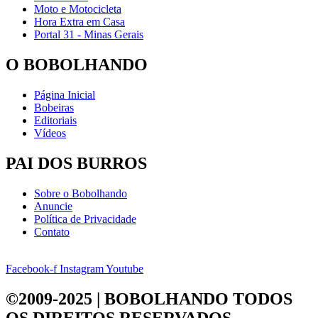
Moto e Motocicleta
Hora Extra em Casa
Portal 31 - Minas Gerais
O BOBOLHANDO
Página Inicial
Bobeiras
Editoriais
Vídeos
PAI DOS BURROS
Sobre o Bobolhando
Anuncie
Política de Privacidade
Contato
Facebook-f
Instagram
Youtube
©2009-2025 | BOBOLHANDO
TODOS
OS DIREITOS RESERVADOS.