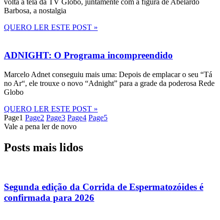
volta à tela da TV Globo, juntamente com a figura de Abelardo
Barbosa, a nostalgia
QUERO LER ESTE POST »
ADNIGHT: O Programa incompreendido
Marcelo Adnet conseguiu mais uma: Depois de emplacar o seu “Tá
no Ar“, ele trouxe o novo “Adnight” para a grade da poderosa Rede
Globo
QUERO LER ESTE POST »
Page
1
Page
2
Page
3
Page
4
Page
5
Vale a pena ler de novo
Posts mais lidos
Segunda edição da Corrida de Espermatozóides é
confirmada para 2026