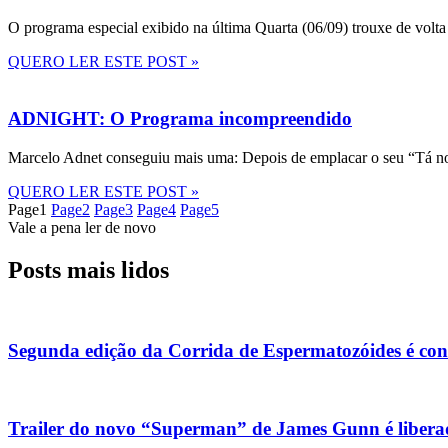
O programa especial exibido na última Quarta (06/09) trouxe de volta
QUERO LER ESTE POST »
ADNIGHT: O Programa incompreendido
Marcelo Adnet conseguiu mais uma: Depois de emplacar o seu “Tá no
QUERO LER ESTE POST »
Page
1
Page
2
Page
3
Page
4
Page
5
Vale a pena ler de novo
Posts mais lidos
Segunda edição da Corrida de Espermatozóides é co
Trailer do novo “Superman” de James Gunn é liberad