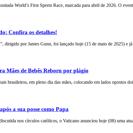
usitada World’s First Sperm Race, marcada para abril de 2026. O event
o: Confira os detalhes!
n”, dirigido por James Gunn, foi lançado hoje (15 de maio de 2025) e já
tra Mães de Bebês Reborn por plágio
bunais brasileiros, em pleno dia das mães, colocando em lados opostos do
após a sua posse como Papa
utida nos círculos católicos, o Vaticano anunciou hoje (08) uma atual