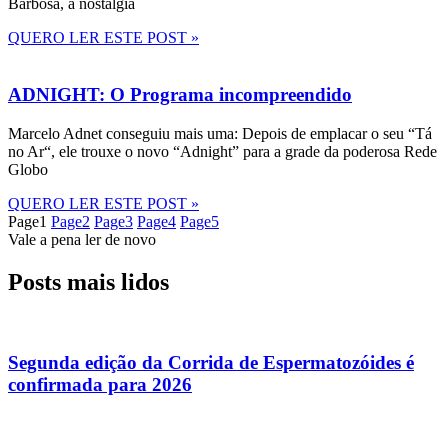
Barbosa, a nostalgia
QUERO LER ESTE POST »
ADNIGHT: O Programa incompreendido
Marcelo Adnet conseguiu mais uma: Depois de emplacar o seu “Tá
no Ar“, ele trouxe o novo “Adnight” para a grade da poderosa Rede
Globo
QUERO LER ESTE POST »
Page
1
Page
2
Page
3
Page
4
Page
5
Vale a pena ler de novo
Posts mais lidos
Segunda edição da Corrida de Espermatozóides é
confirmada para 2026