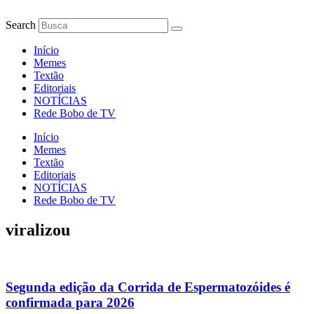
Ir
para
Search
o
conteúdo
Início
Memes
Textão
Editoriais
NOTÍCIAS
Rede Bobo de TV
Início
Memes
Textão
Editoriais
NOTÍCIAS
Rede Bobo de TV
viralizou
Segunda edição da Corrida de Espermatozóides é
confirmada para 2026