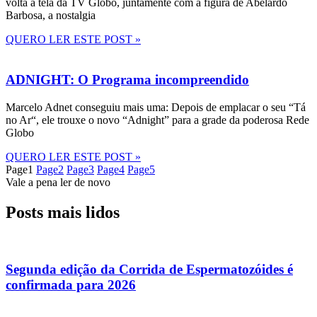
volta à tela da TV Globo, juntamente com a figura de Abelardo
Barbosa, a nostalgia
QUERO LER ESTE POST »
ADNIGHT: O Programa incompreendido
Marcelo Adnet conseguiu mais uma: Depois de emplacar o seu “Tá
no Ar“, ele trouxe o novo “Adnight” para a grade da poderosa Rede
Globo
QUERO LER ESTE POST »
Page
1
Page
2
Page
3
Page
4
Page
5
Vale a pena ler de novo
Posts mais lidos
Segunda edição da Corrida de Espermatozóides é
confirmada para 2026