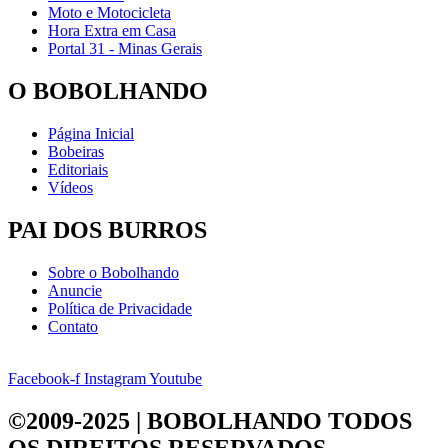
Moto e Motocicleta
Hora Extra em Casa
Portal 31 - Minas Gerais
O BOBOLHANDO
Página Inicial
Bobeiras
Editoriais
Vídeos
PAI DOS BURROS
Sobre o Bobolhando
Anuncie
Política de Privacidade
Contato
Facebook-f
Instagram
Youtube
©2009-2025 | BOBOLHANDO
TODOS
OS DIREITOS RESERVADOS.