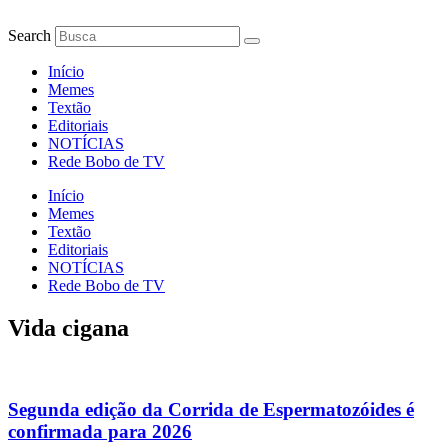
Ir
para
Search
o
conteúdo
Início
Memes
Textão
Editoriais
NOTÍCIAS
Rede Bobo de TV
Início
Memes
Textão
Editoriais
NOTÍCIAS
Rede Bobo de TV
Vida cigana
Segunda edição da Corrida de Espermatozóides é
confirmada para 2026