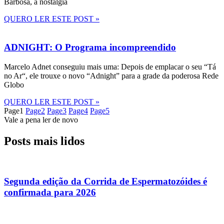
Barbosa, a nostalgia
QUERO LER ESTE POST »
ADNIGHT: O Programa incompreendido
Marcelo Adnet conseguiu mais uma: Depois de emplacar o seu “Tá
no Ar“, ele trouxe o novo “Adnight” para a grade da poderosa Rede
Globo
QUERO LER ESTE POST »
Page
1
Page
2
Page
3
Page
4
Page
5
Vale a pena ler de novo
Posts mais lidos
Segunda edição da Corrida de Espermatozóides é
confirmada para 2026