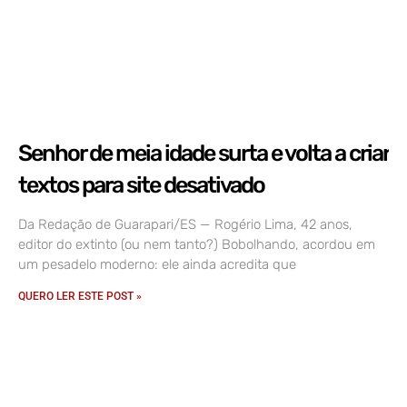
Senhor de meia idade surta e volta a criar
textos para site desativado
Da Redação de Guarapari/ES — Rogério Lima, 42 anos,
editor do extinto (ou nem tanto?) Bobolhando, acordou em
um pesadelo moderno: ele ainda acredita que
QUERO LER ESTE POST »