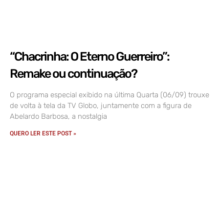
“Chacrinha: O Eterno Guerreiro”:
Remake ou continuação?
O programa especial exibido na última Quarta (06/09) trouxe
de volta à tela da TV Globo, juntamente com a figura de
Abelardo Barbosa, a nostalgia
QUERO LER ESTE POST »