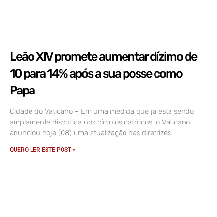
Leão XIV promete aumentar dízimo de
10 para 14% após a sua posse como
Papa
Cidade do Vaticano – Em uma medida que já está sendo
amplamente discutida nos círculos católicos, o Vaticano
anunciou hoje (08) uma atualização nas diretrizes
QUERO LER ESTE POST »