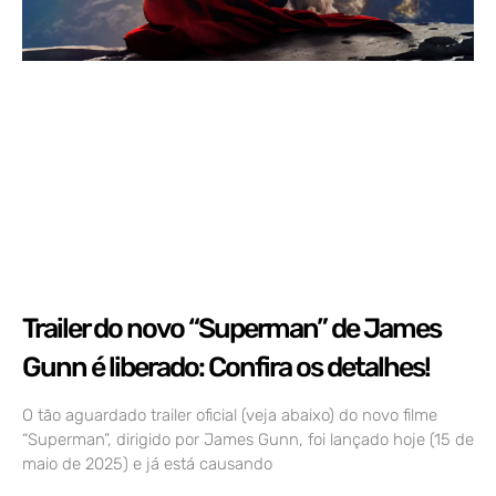
Trailer do novo “Superman” de James
Gunn é liberado: Confira os detalhes!
O tão aguardado trailer oficial (veja abaixo) do novo filme
“Superman”, dirigido por James Gunn, foi lançado hoje (15 de
maio de 2025) e já está causando