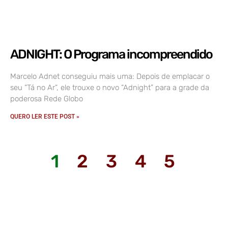
ADNIGHT: O Programa incompreendido
Marcelo Adnet conseguiu mais uma: Depois de emplacar o
seu “Tá no Ar“, ele trouxe o novo “Adnight” para a grade da
poderosa Rede Globo
QUERO LER ESTE POST »
1
2
3
4
5