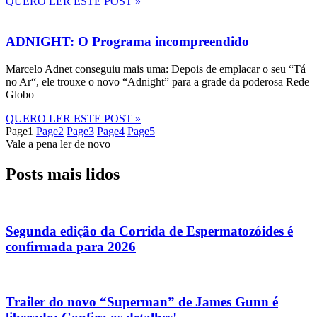
QUERO LER ESTE POST »
ADNIGHT: O Programa incompreendido
Marcelo Adnet conseguiu mais uma: Depois de emplacar o seu “Tá
no Ar“, ele trouxe o novo “Adnight” para a grade da poderosa Rede
Globo
QUERO LER ESTE POST »
Page
1
Page
2
Page
3
Page
4
Page
5
Vale a pena ler de novo
Posts mais lidos
Segunda edição da Corrida de Espermatozóides é
confirmada para 2026
Trailer do novo “Superman” de James Gunn é