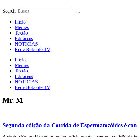
Ir
para
Search
o
conteúdo
Início
Memes
Textão
Editoriais
NOTÍCIAS
Rede Bobo de TV
Início
Memes
Textão
Editoriais
NOTÍCIAS
Rede Bobo de TV
Mr. M
Segunda edição da Corrida de Espermatozóides é co
A startup Sperm Racing anunciou oficialmente a segunda edição da in