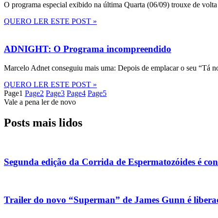
O programa especial exibido na última Quarta (06/09) trouxe de volta
QUERO LER ESTE POST »
ADNIGHT: O Programa incompreendido
Marcelo Adnet conseguiu mais uma: Depois de emplacar o seu “Tá no
QUERO LER ESTE POST »
Page
1
Page
2
Page
3
Page
4
Page
5
Vale a pena ler de novo
Posts mais lidos
Segunda edição da Corrida de Espermatozóides é co
Trailer do novo “Superman” de James Gunn é liberad