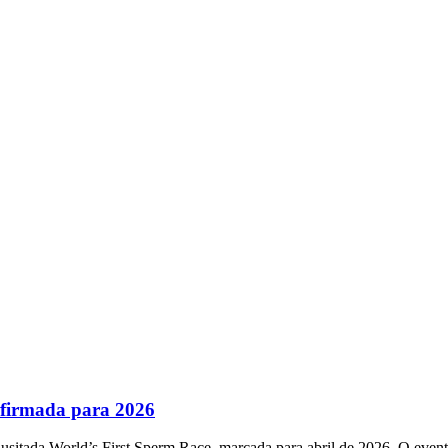
nfirmada para 2026
usitada World’s First Sperm Race, marcada para abril de 2026. O event