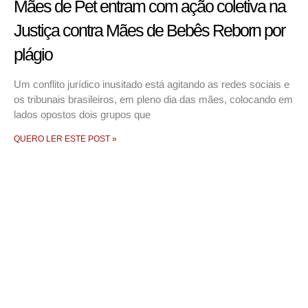
Mães de Pet entram com ação coletiva na
Justiça contra Mães de Bebês Reborn por
plágio
Um conflito jurídico inusitado está agitando as redes sociais e
os tribunais brasileiros, em pleno dia das mães, colocando em
lados opostos dois grupos que
QUERO LER ESTE POST »