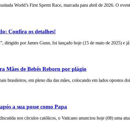
usitada World’s First Sperm Race, marcada para abril de 2026. O event
o: Confira os detalhes!
n”, dirigido por James Gunn, foi lançado hoje (15 de maio de 2025) e já
tra Mães de Bebês Reborn por plágio
bunais brasileiros, em pleno dia das mães, colocando em lados opostos do
após a sua posse como Papa
utida nos círculos católicos, o Vaticano anunciou hoje (08) uma atual