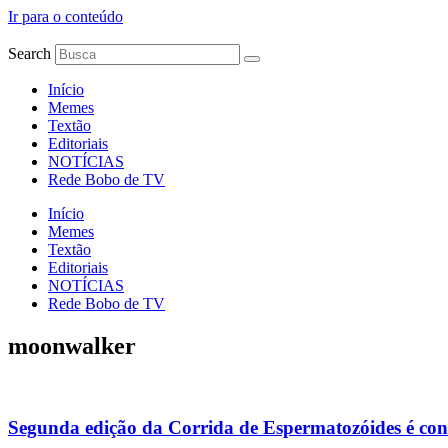
Ir para o conteúdo
Search
Início
Memes
Textão
Editoriais
NOTÍCIAS
Rede Bobo de TV
Início
Memes
Textão
Editoriais
NOTÍCIAS
Rede Bobo de TV
moonwalker
Segunda edição da Corrida de Espermatozóides é co