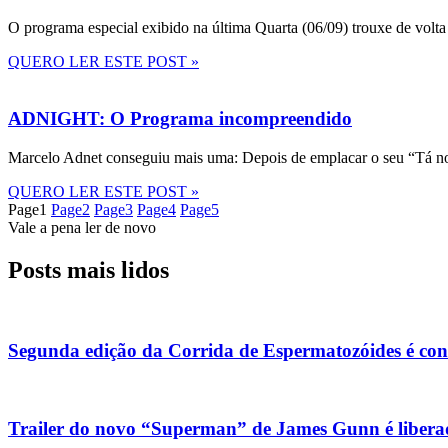
O programa especial exibido na última Quarta (06/09) trouxe de volta
QUERO LER ESTE POST »
ADNIGHT: O Programa incompreendido
Marcelo Adnet conseguiu mais uma: Depois de emplacar o seu “Tá no
QUERO LER ESTE POST »
Page
1
Page
2
Page
3
Page
4
Page
5
Vale a pena ler de novo
Posts mais lidos
Segunda edição da Corrida de Espermatozóides é co
Trailer do novo “Superman” de James Gunn é liberad