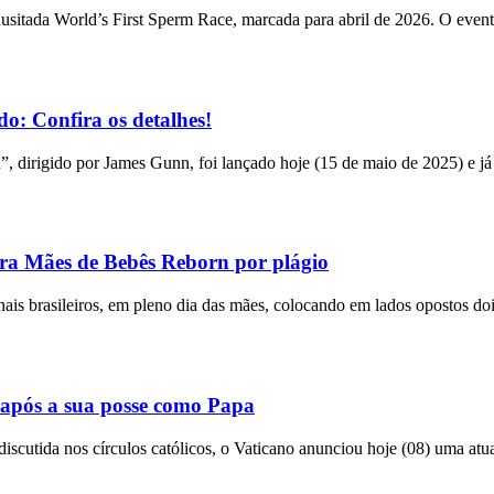
usitada World’s First Sperm Race, marcada para abril de 2026. O event
o: Confira os detalhes!
n”, dirigido por James Gunn, foi lançado hoje (15 de maio de 2025) e já
tra Mães de Bebês Reborn por plágio
bunais brasileiros, em pleno dia das mães, colocando em lados opostos do
após a sua posse como Papa
utida nos círculos católicos, o Vaticano anunciou hoje (08) uma atual