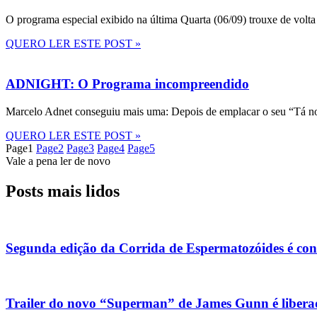
O programa especial exibido na última Quarta (06/09) trouxe de volta
QUERO LER ESTE POST »
ADNIGHT: O Programa incompreendido
Marcelo Adnet conseguiu mais uma: Depois de emplacar o seu “Tá no
QUERO LER ESTE POST »
Page
1
Page
2
Page
3
Page
4
Page
5
Vale a pena ler de novo
Posts mais lidos
Segunda edição da Corrida de Espermatozóides é co
Trailer do novo “Superman” de James Gunn é liberad