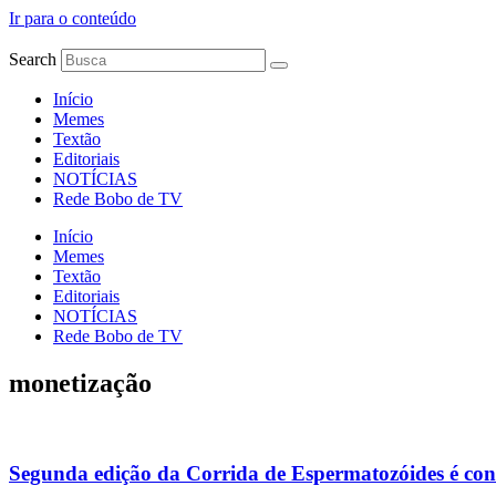
Ir para o conteúdo
Search
Início
Memes
Textão
Editoriais
NOTÍCIAS
Rede Bobo de TV
Início
Memes
Textão
Editoriais
NOTÍCIAS
Rede Bobo de TV
monetização
Segunda edição da Corrida de Espermatozóides é co