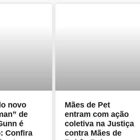
do novo
Mães de Pet
man” de
entram com ação
Gunn é
coletiva na Justiça
: Confira
contra Mães de