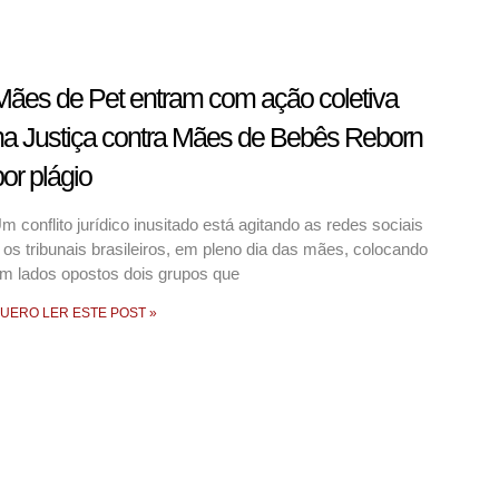
Mães de Pet entram com ação coletiva
na Justiça contra Mães de Bebês Reborn
or plágio
m conflito jurídico inusitado está agitando as redes sociais
 os tribunais brasileiros, em pleno dia das mães, colocando
m lados opostos dois grupos que
UERO LER ESTE POST »