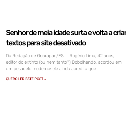
Senhor de meia idade surta e volta a criar
textos para site desativado
Da Redação de Guarapari/ES — Rogério Lima, 42 anos,
editor do extinto (ou nem tanto?) Bobolhando, acordou em
um pesadelo moderno: ele ainda acredita que
QUERO LER ESTE POST »