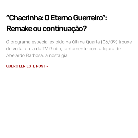
“Chacrinha: O Eterno Guerreiro”:
Remake ou continuação?
O programa especial exibido na última Quarta (06/09) trouxe
de volta à tela da TV Globo, juntamente com a figura de
Abelardo Barbosa, a nostalgia
QUERO LER ESTE POST »