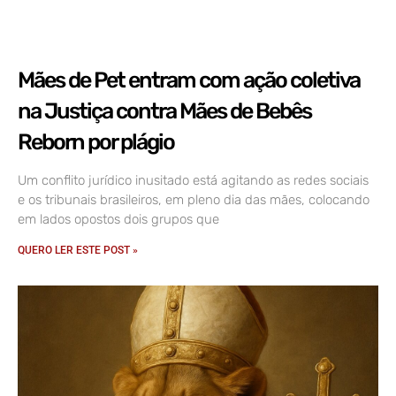
Mães de Pet entram com ação coletiva
na Justiça contra Mães de Bebês
Reborn por plágio
Um conflito jurídico inusitado está agitando as redes sociais
e os tribunais brasileiros, em pleno dia das mães, colocando
em lados opostos dois grupos que
QUERO LER ESTE POST »