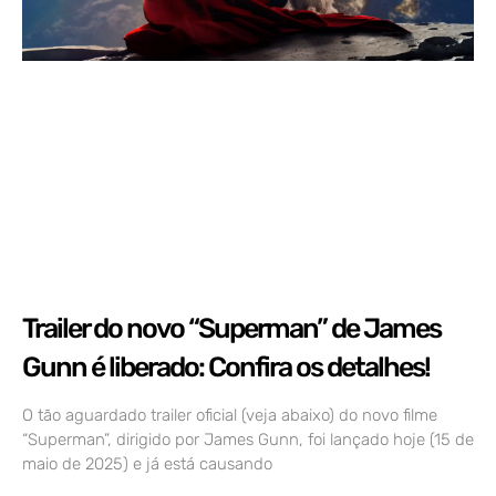
Trailer do novo “Superman” de James
Gunn é liberado: Confira os detalhes!
O tão aguardado trailer oficial (veja abaixo) do novo filme
“Superman”, dirigido por James Gunn, foi lançado hoje (15 de
maio de 2025) e já está causando