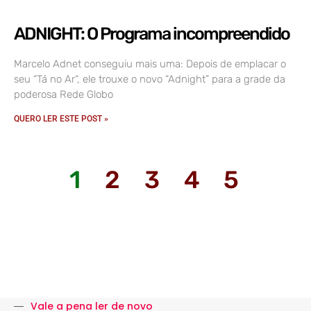
ADNIGHT: O Programa incompreendido
Marcelo Adnet conseguiu mais uma: Depois de emplacar o
seu “Tá no Ar“, ele trouxe o novo “Adnight” para a grade da
poderosa Rede Globo
QUERO LER ESTE POST »
1
2
3
4
5
Vale a pena ler de novo