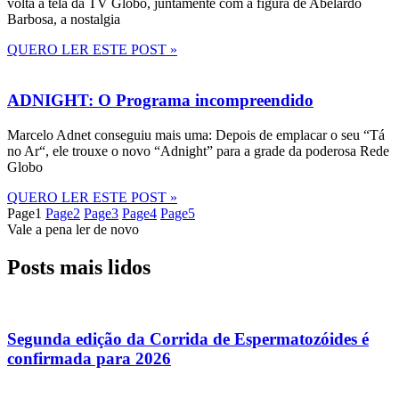
volta à tela da TV Globo, juntamente com a figura de Abelardo
Barbosa, a nostalgia
QUERO LER ESTE POST »
ADNIGHT: O Programa incompreendido
Marcelo Adnet conseguiu mais uma: Depois de emplacar o seu “Tá
no Ar“, ele trouxe o novo “Adnight” para a grade da poderosa Rede
Globo
QUERO LER ESTE POST »
Page
1
Page
2
Page
3
Page
4
Page
5
Vale a pena ler de novo
Posts mais lidos
Segunda edição da Corrida de Espermatozóides é
confirmada para 2026