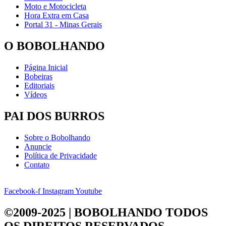
Moto e Motocicleta
Hora Extra em Casa
Portal 31 - Minas Gerais
O BOBOLHANDO
Página Inicial
Bobeiras
Editoriais
Vídeos
PAI DOS BURROS
Sobre o Bobolhando
Anuncie
Política de Privacidade
Contato
Facebook-f
Instagram
Youtube
©2009-2025 | BOBOLHANDO
TODOS
OS DIREITOS RESERVADOS.