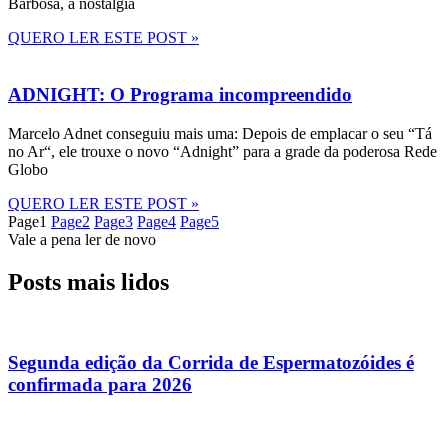
Barbosa, a nostalgia
QUERO LER ESTE POST »
ADNIGHT: O Programa incompreendido
Marcelo Adnet conseguiu mais uma: Depois de emplacar o seu “Tá
no Ar“, ele trouxe o novo “Adnight” para a grade da poderosa Rede
Globo
QUERO LER ESTE POST »
Page
1
Page
2
Page
3
Page
4
Page
5
Vale a pena ler de novo
Posts mais lidos
Segunda edição da Corrida de Espermatozóides é
confirmada para 2026