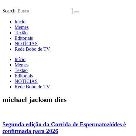
Ir
para
Search
o
conteúdo
Início
Memes
Textão
Editoriais
NOTÍCIAS
Rede Bobo de TV
Início
Memes
Textão
Editoriais
NOTÍCIAS
Rede Bobo de TV
michael jackson dies
Segunda edição da Corrida de Espermatozóides é
confirmada para 2026