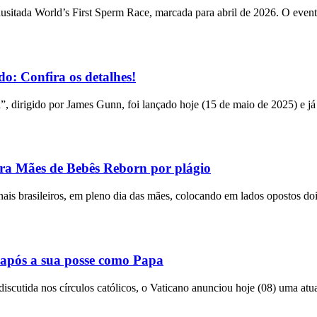
usitada World’s First Sperm Race, marcada para abril de 2026. O event
o: Confira os detalhes!
n”, dirigido por James Gunn, foi lançado hoje (15 de maio de 2025) e já
tra Mães de Bebês Reborn por plágio
bunais brasileiros, em pleno dia das mães, colocando em lados opostos do
após a sua posse como Papa
utida nos círculos católicos, o Vaticano anunciou hoje (08) uma atual