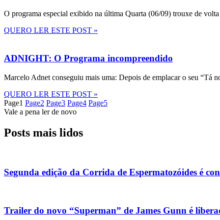
O programa especial exibido na última Quarta (06/09) trouxe de volta
QUERO LER ESTE POST »
ADNIGHT: O Programa incompreendido
Marcelo Adnet conseguiu mais uma: Depois de emplacar o seu “Tá no
QUERO LER ESTE POST »
Page
1
Page
2
Page
3
Page
4
Page
5
Vale a pena ler de novo
Posts mais lidos
Segunda edição da Corrida de Espermatozóides é co
Trailer do novo “Superman” de James Gunn é liberad