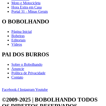
Moto e Motocicleta
Hora Extra em Casa
Portal 31 - Minas Gerais
O BOBOLHANDO
Página Inicial
Bobeiras
Editoriais
Vídeos
PAI DOS BURROS
Sobre o Bobolhando
Anuncie
Política de Privacidade
Contato
Facebook-f
Instagram
Youtube
©2009-2025 | BOBOLHANDO
TODOS
OS DIREITOS RESERVADOS.