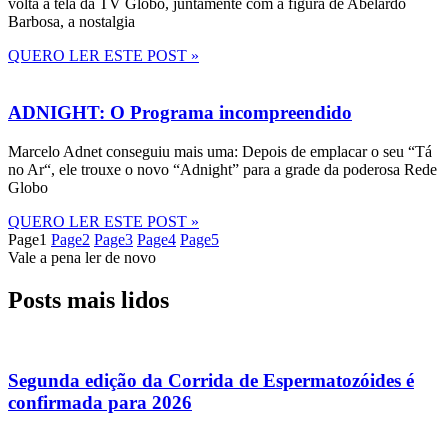
volta à tela da TV Globo, juntamente com a figura de Abelardo
Barbosa, a nostalgia
QUERO LER ESTE POST »
ADNIGHT: O Programa incompreendido
Marcelo Adnet conseguiu mais uma: Depois de emplacar o seu “Tá
no Ar“, ele trouxe o novo “Adnight” para a grade da poderosa Rede
Globo
QUERO LER ESTE POST »
Page
1
Page
2
Page
3
Page
4
Page
5
Vale a pena ler de novo
Posts mais lidos
Segunda edição da Corrida de Espermatozóides é
confirmada para 2026