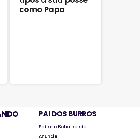
após a sua posse
como Papa
ANDO
PAI DOS BURROS
Sobre o Bobolhando
Anuncie