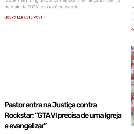
“Superman”, dirigido por James Gunn, foi lançado hoje (15
U
de maio de 2025) e já está causando
s
QUERO LER ESTE POST »
c
Q
Pastor entra na Justiça contra
Rockstar: “GTA VI precisa de uma Igreja
e evangelizar”