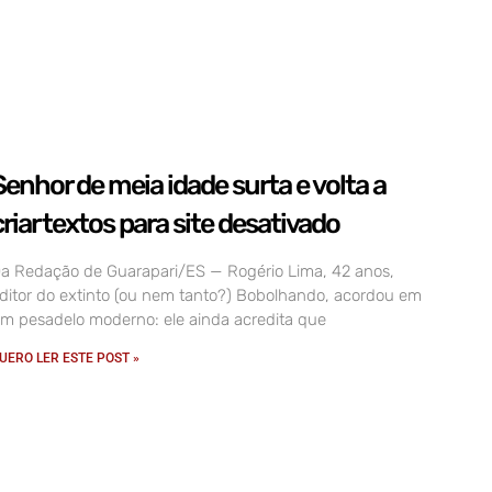
Senhor de meia idade surta e volta a
criar textos para site desativado
a Redação de Guarapari/ES — Rogério Lima, 42 anos,
ditor do extinto (ou nem tanto?) Bobolhando, acordou em
m pesadelo moderno: ele ainda acredita que
UERO LER ESTE POST »