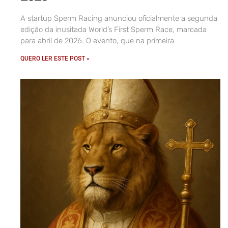
A startup Sperm Racing anunciou oficialmente a segunda
edição da inusitada World’s First Sperm Race, marcada
para abril de 2026. O evento, que na primeira
QUERO LER ESTE POST »