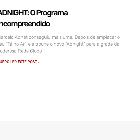
ADNIGHT: O Programa
incompreendido
arcelo Adnet conseguiu mais uma: Depois de emplacar o
eu “Tá no Ar“, ele trouxe o novo “Adnight” para a grade da
oderosa Rede Globo
UERO LER ESTE POST »