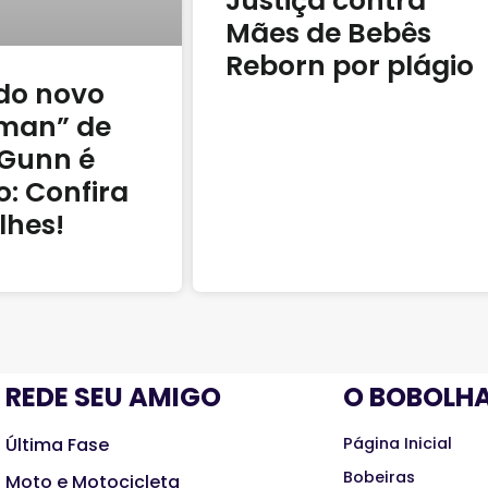
Justiça contra
Mães de Bebês
Reborn por plágio
 do novo
man” de
Gunn é
o: Confira
lhes!
REDE SEU AMIGO
O BOBOLH
Última Fase
Página Inicial
Bobeiras
Moto e Motocicleta