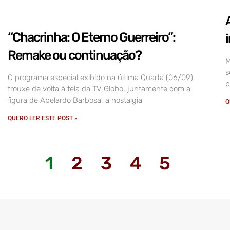
“Chacrinha: O Eterno Guerreiro”:
Remake ou continuação?
M
s
O programa especial exibido na última Quarta (06/09)
p
trouxe de volta à tela da TV Globo, juntamente com a
figura de Abelardo Barbosa, a nostalgia
Q
QUERO LER ESTE POST »
1
2
3
4
5