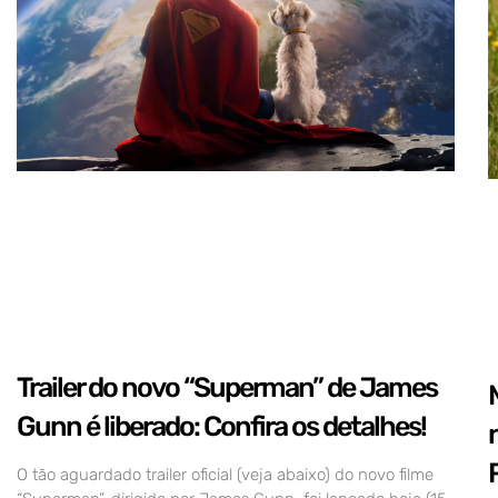
Trailer do novo “Superman” de James
Gunn é liberado: Confira os detalhes!
O tão aguardado trailer oficial (veja abaixo) do novo filme