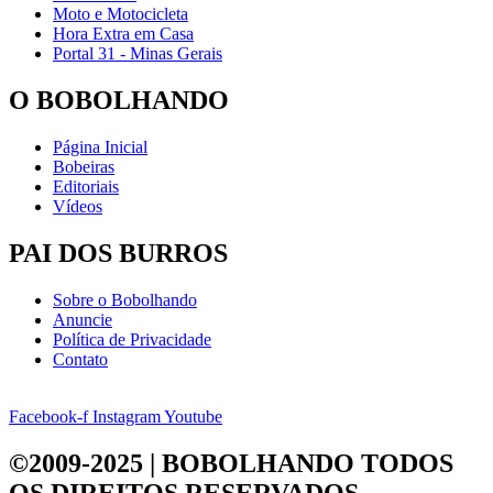
Moto e Motocicleta
Hora Extra em Casa
Portal 31 - Minas Gerais
O BOBOLHANDO
Página Inicial
Bobeiras
Editoriais
Vídeos
PAI DOS BURROS
Sobre o Bobolhando
Anuncie
Política de Privacidade
Contato
Facebook-f
Instagram
Youtube
©2009-2025 | BOBOLHANDO
TODOS
OS DIREITOS RESERVADOS.