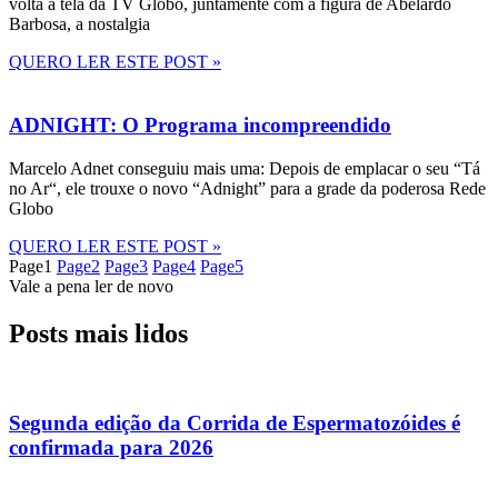
volta à tela da TV Globo, juntamente com a figura de Abelardo
Barbosa, a nostalgia
QUERO LER ESTE POST »
ADNIGHT: O Programa incompreendido
Marcelo Adnet conseguiu mais uma: Depois de emplacar o seu “Tá
no Ar“, ele trouxe o novo “Adnight” para a grade da poderosa Rede
Globo
QUERO LER ESTE POST »
Page
1
Page
2
Page
3
Page
4
Page
5
Vale a pena ler de novo
Posts mais lidos
Segunda edição da Corrida de Espermatozóides é
confirmada para 2026