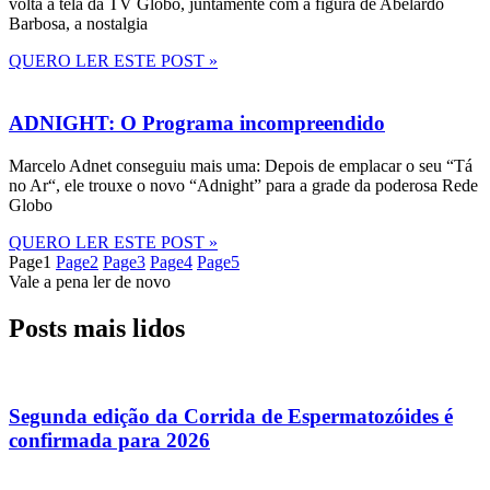
volta à tela da TV Globo, juntamente com a figura de Abelardo
Barbosa, a nostalgia
QUERO LER ESTE POST »
ADNIGHT: O Programa incompreendido
Marcelo Adnet conseguiu mais uma: Depois de emplacar o seu “Tá
no Ar“, ele trouxe o novo “Adnight” para a grade da poderosa Rede
Globo
QUERO LER ESTE POST »
Page
1
Page
2
Page
3
Page
4
Page
5
Vale a pena ler de novo
Posts mais lidos
Segunda edição da Corrida de Espermatozóides é
confirmada para 2026