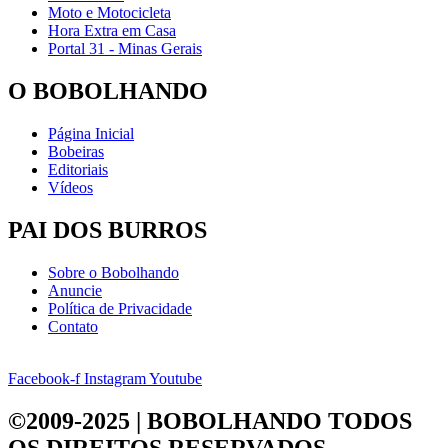
Moto e Motocicleta
Hora Extra em Casa
Portal 31 - Minas Gerais
O BOBOLHANDO
Página Inicial
Bobeiras
Editoriais
Vídeos
PAI DOS BURROS
Sobre o Bobolhando
Anuncie
Política de Privacidade
Contato
Facebook-f
Instagram
Youtube
©2009-2025 | BOBOLHANDO
TODOS
OS DIREITOS RESERVADOS.