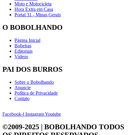
Moto e Motocicleta
Hora Extra em Casa
Portal 31 - Minas Gerais
O BOBOLHANDO
Página Inicial
Bobeiras
Editoriais
Vídeos
PAI DOS BURROS
Sobre o Bobolhando
Anuncie
Política de Privacidade
Contato
Facebook-f
Instagram
Youtube
©2009-2025 | BOBOLHANDO
TODOS
OS DIREITOS RESERVADOS.