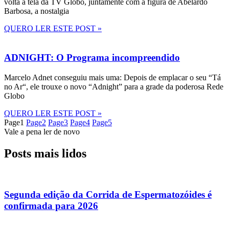
volta à tela da TV Globo, juntamente com a figura de Abelardo
Barbosa, a nostalgia
QUERO LER ESTE POST »
ADNIGHT: O Programa incompreendido
Marcelo Adnet conseguiu mais uma: Depois de emplacar o seu “Tá
no Ar“, ele trouxe o novo “Adnight” para a grade da poderosa Rede
Globo
QUERO LER ESTE POST »
Page
1
Page
2
Page
3
Page
4
Page
5
Vale a pena ler de novo
Posts mais lidos
Segunda edição da Corrida de Espermatozóides é
confirmada para 2026