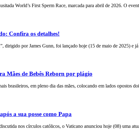
usitada World’s First Sperm Race, marcada para abril de 2026. O event
o: Confira os detalhes!
n”, dirigido por James Gunn, foi lançado hoje (15 de maio de 2025) e já
tra Mães de Bebês Reborn por plágio
bunais brasileiros, em pleno dia das mães, colocando em lados opostos do
após a sua posse como Papa
utida nos círculos católicos, o Vaticano anunciou hoje (08) uma atual