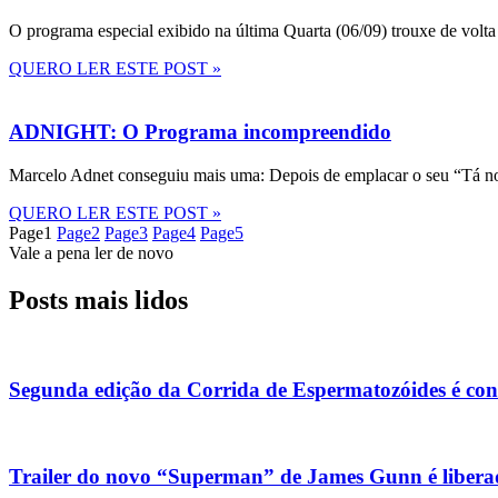
O programa especial exibido na última Quarta (06/09) trouxe de volta
QUERO LER ESTE POST »
ADNIGHT: O Programa incompreendido
Marcelo Adnet conseguiu mais uma: Depois de emplacar o seu “Tá no
QUERO LER ESTE POST »
Page
1
Page
2
Page
3
Page
4
Page
5
Vale a pena ler de novo
Posts mais lidos
Segunda edição da Corrida de Espermatozóides é co
Trailer do novo “Superman” de James Gunn é liberad