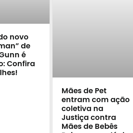
 do novo
man” de
Gunn é
o: Confira
lhes!
Mães de Pet
entram com ação
coletiva na
Justiça contra
Mães de Bebês