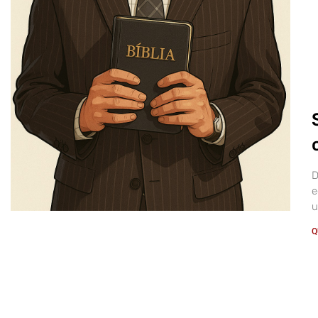
D
e
u
Q