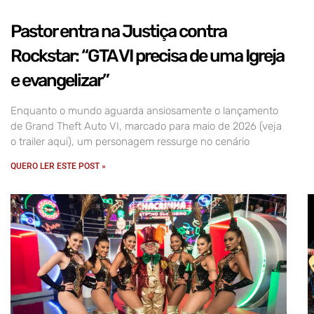
Pastor entra na Justiça contra
Rockstar: “GTA VI precisa de uma Igreja
e evangelizar”
Enquanto o mundo aguarda ansiosamente o lançamento
de Grand Theft Auto VI, marcado para maio de 2026 (veja
o trailer aqui), um personagem ressurge no cenário
QUERO LER ESTE POST »