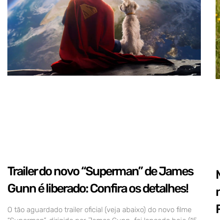
Trailer do novo “Superman” de James
Gunn é liberado: Confira os detalhes!
O tão aguardado trailer oficial (veja abaixo) do novo filme