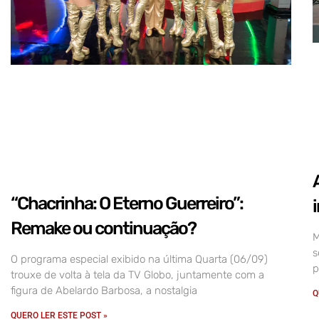
“Chacrinha: O Eterno Guerreiro”:
Remake ou continuação?
M
s
O programa especial exibido na última Quarta (06/09)
p
trouxe de volta à tela da TV Globo, juntamente com a
figura de Abelardo Barbosa, a nostalgia
Q
QUERO LER ESTE POST »