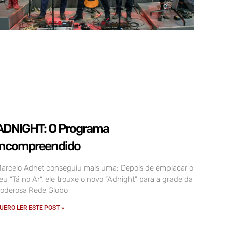
ADNIGHT: O Programa
incompreendido
arcelo Adnet conseguiu mais uma: Depois de emplacar o
eu “Tá no Ar“, ele trouxe o novo “Adnight” para a grade da
oderosa Rede Globo
UERO LER ESTE POST »