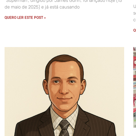
“Superman”, dirigido por James Gunn, foi lançado hoje (15
U
de maio de 2025) e já está causando
s
QUERO LER ESTE POST »
c
Q