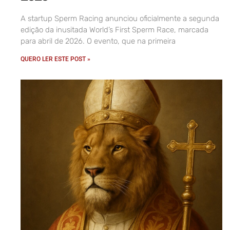
A startup Sperm Racing anunciou oficialmente a segunda
edição da inusitada World’s First Sperm Race, marcada
para abril de 2026. O evento, que na primeira
QUERO LER ESTE POST »