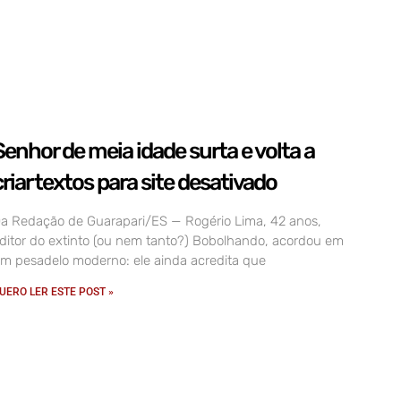
Senhor de meia idade surta e volta a
criar textos para site desativado
a Redação de Guarapari/ES — Rogério Lima, 42 anos,
ditor do extinto (ou nem tanto?) Bobolhando, acordou em
m pesadelo moderno: ele ainda acredita que
UERO LER ESTE POST »