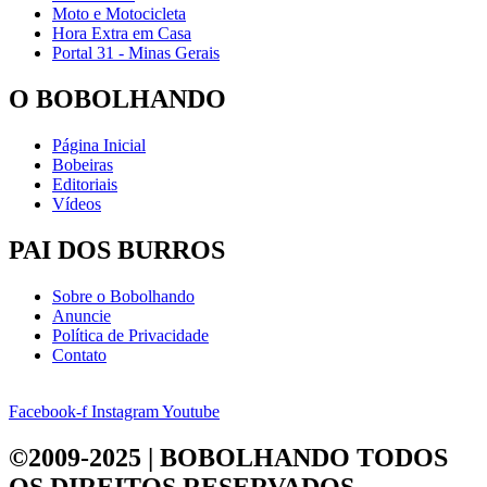
Moto e Motocicleta
Hora Extra em Casa
Portal 31 - Minas Gerais
O BOBOLHANDO
Página Inicial
Bobeiras
Editoriais
Vídeos
PAI DOS BURROS
Sobre o Bobolhando
Anuncie
Política de Privacidade
Contato
Facebook-f
Instagram
Youtube
©2009-2025 | BOBOLHANDO
TODOS
OS DIREITOS RESERVADOS.