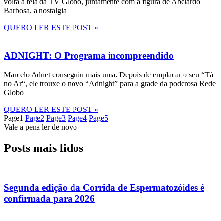
volta à tela da TV Globo, juntamente com a figura de Abelardo
Barbosa, a nostalgia
QUERO LER ESTE POST »
ADNIGHT: O Programa incompreendido
Marcelo Adnet conseguiu mais uma: Depois de emplacar o seu “Tá
no Ar“, ele trouxe o novo “Adnight” para a grade da poderosa Rede
Globo
QUERO LER ESTE POST »
Page
1
Page
2
Page
3
Page
4
Page
5
Vale a pena ler de novo
Posts mais lidos
Segunda edição da Corrida de Espermatozóides é
confirmada para 2026