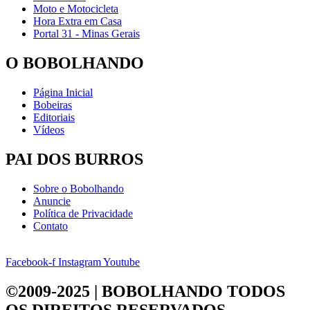
Moto e Motocicleta
Hora Extra em Casa
Portal 31 - Minas Gerais
O BOBOLHANDO
Página Inicial
Bobeiras
Editoriais
Vídeos
PAI DOS BURROS
Sobre o Bobolhando
Anuncie
Política de Privacidade
Contato
Facebook-f
Instagram
Youtube
©2009-2025 | BOBOLHANDO
TODOS
OS DIREITOS RESERVADOS.