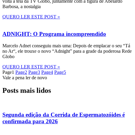
volta à tela da TV Globo, juntamente com a figura de Abelardo
Barbosa, a nostalgia
QUERO LER ESTE POST »
ADNIGHT: O Programa incompreendido
Marcelo Adnet conseguiu mais uma: Depois de emplacar o seu “Tá
no Ar“, ele trouxe o novo “Adnight” para a grade da poderosa Rede
Globo
QUERO LER ESTE POST »
Page
1
Page
2
Page
3
Page
4
Page
5
Vale a pena ler de novo
Posts mais lidos
Segunda edição da Corrida de Espermatozóides é
confirmada para 2026