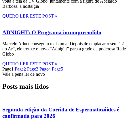
volta à tela da TV Globo, juntamente com a figura de Abelardo
Barbosa, a nostalgia
QUERO LER ESTE POST »
ADNIGHT: O Programa incompreendido
Marcelo Adnet conseguiu mais uma: Depois de emplacar o seu “Tá
no Ar“, ele trouxe o novo “Adnight” para a grade da poderosa Rede
Globo
QUERO LER ESTE POST »
Page
1
Page
2
Page
3
Page
4
Page
5
Vale a pena ler de novo
Posts mais lidos
Segunda edição da Corrida de Espermatozóides é
confirmada para 2026