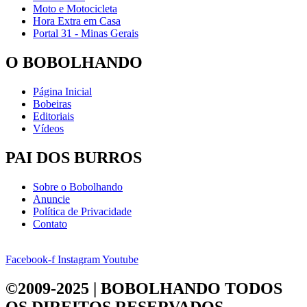
Moto e Motocicleta
Hora Extra em Casa
Portal 31 - Minas Gerais
O BOBOLHANDO
Página Inicial
Bobeiras
Editoriais
Vídeos
PAI DOS BURROS
Sobre o Bobolhando
Anuncie
Política de Privacidade
Contato
Facebook-f
Instagram
Youtube
©2009-2025 | BOBOLHANDO
TODOS
OS DIREITOS RESERVADOS.