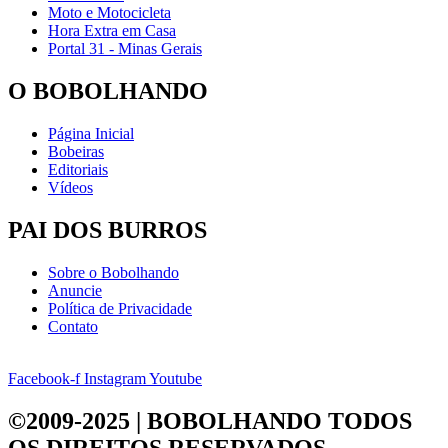
Moto e Motocicleta
Hora Extra em Casa
Portal 31 - Minas Gerais
O BOBOLHANDO
Página Inicial
Bobeiras
Editoriais
Vídeos
PAI DOS BURROS
Sobre o Bobolhando
Anuncie
Política de Privacidade
Contato
Facebook-f
Instagram
Youtube
©2009-2025 | BOBOLHANDO
TODOS
OS DIREITOS RESERVADOS.