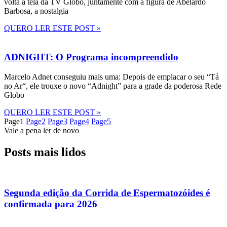
volta à tela da TV Globo, juntamente com a figura de Abelardo
Barbosa, a nostalgia
QUERO LER ESTE POST »
ADNIGHT: O Programa incompreendido
Marcelo Adnet conseguiu mais uma: Depois de emplacar o seu “Tá
no Ar“, ele trouxe o novo “Adnight” para a grade da poderosa Rede
Globo
QUERO LER ESTE POST »
Page
1
Page
2
Page
3
Page
4
Page
5
Vale a pena ler de novo
Posts mais lidos
Segunda edição da Corrida de Espermatozóides é
confirmada para 2026