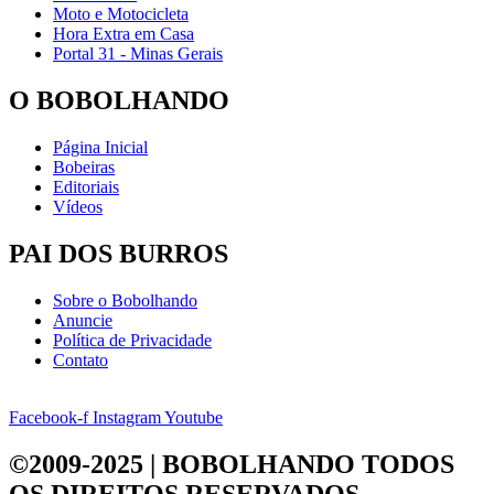
Moto e Motocicleta
Hora Extra em Casa
Portal 31 - Minas Gerais
O BOBOLHANDO
Página Inicial
Bobeiras
Editoriais
Vídeos
PAI DOS BURROS
Sobre o Bobolhando
Anuncie
Política de Privacidade
Contato
Facebook-f
Instagram
Youtube
©2009-2025 | BOBOLHANDO
TODOS
OS DIREITOS RESERVADOS.