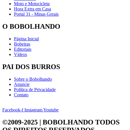
Moto e Motocicleta
Hora Extra em Casa
Portal 31 - Minas Gerais
O BOBOLHANDO
Página Inicial
Bobeiras
Editoriais
Vídeos
PAI DOS BURROS
Sobre o Bobolhando
Anuncie
Política de Privacidade
Contato
Facebook-f
Instagram
Youtube
©2009-2025 | BOBOLHANDO
TODOS
OS DIREITOS RESERVADOS.