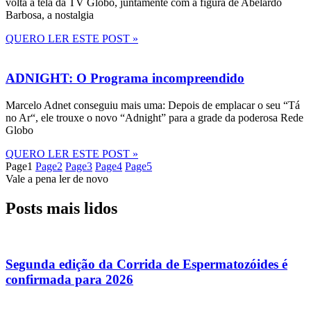
volta à tela da TV Globo, juntamente com a figura de Abelardo
Barbosa, a nostalgia
QUERO LER ESTE POST »
ADNIGHT: O Programa incompreendido
Marcelo Adnet conseguiu mais uma: Depois de emplacar o seu “Tá
no Ar“, ele trouxe o novo “Adnight” para a grade da poderosa Rede
Globo
QUERO LER ESTE POST »
Page
1
Page
2
Page
3
Page
4
Page
5
Vale a pena ler de novo
Posts mais lidos
Segunda edição da Corrida de Espermatozóides é
confirmada para 2026