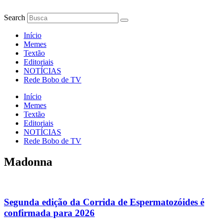
Ir
para
Search
o
conteúdo
Início
Memes
Textão
Editoriais
NOTÍCIAS
Rede Bobo de TV
Início
Memes
Textão
Editoriais
NOTÍCIAS
Rede Bobo de TV
Madonna
Segunda edição da Corrida de Espermatozóides é
confirmada para 2026