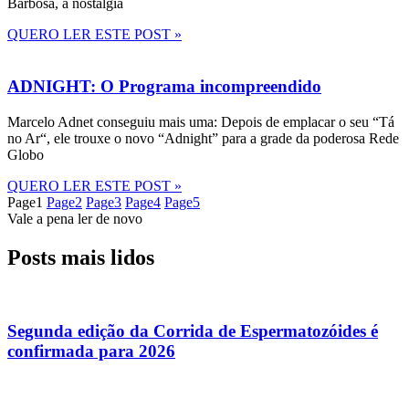
Barbosa, a nostalgia
QUERO LER ESTE POST »
ADNIGHT: O Programa incompreendido
Marcelo Adnet conseguiu mais uma: Depois de emplacar o seu “Tá
no Ar“, ele trouxe o novo “Adnight” para a grade da poderosa Rede
Globo
QUERO LER ESTE POST »
Page
1
Page
2
Page
3
Page
4
Page
5
Vale a pena ler de novo
Posts mais lidos
Segunda edição da Corrida de Espermatozóides é
confirmada para 2026