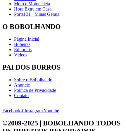
Moto e Motocicleta
Hora Extra em Casa
Portal 31 - Minas Gerais
O BOBOLHANDO
Página Inicial
Bobeiras
Editoriais
Vídeos
PAI DOS BURROS
Sobre o Bobolhando
Anuncie
Política de Privacidade
Contato
Facebook-f
Instagram
Youtube
©2009-2025 | BOBOLHANDO
TODOS
OS DIREITOS RESERVADOS.