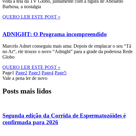
volta à tela da TV Globo, juntamente com a figura de Abelardo
Barbosa, a nostalgia
QUERO LER ESTE POST »
ADNIGHT: O Programa incompreendido
Marcelo Adnet conseguiu mais uma: Depois de emplacar o seu “Tá
no Ar“, ele trouxe o novo “Adnight” para a grade da poderosa Rede
Globo
QUERO LER ESTE POST »
Page
1
Page
2
Page
3
Page
4
Page
5
Vale a pena ler de novo
Posts mais lidos
Segunda edição da Corrida de Espermatozóides é
confirmada para 2026