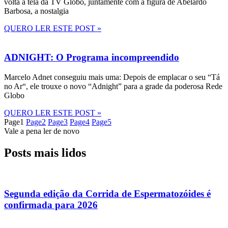
volta à tela da TV Globo, juntamente com a figura de Abelardo
Barbosa, a nostalgia
QUERO LER ESTE POST »
ADNIGHT: O Programa incompreendido
Marcelo Adnet conseguiu mais uma: Depois de emplacar o seu “Tá
no Ar“, ele trouxe o novo “Adnight” para a grade da poderosa Rede
Globo
QUERO LER ESTE POST »
Page
1
Page
2
Page
3
Page
4
Page
5
Vale a pena ler de novo
Posts mais lidos
Segunda edição da Corrida de Espermatozóides é
confirmada para 2026