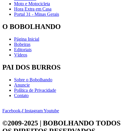
Moto e Motocicleta
Hora Extra em Casa
Portal 31 - Minas Gerais
O BOBOLHANDO
Página Inicial
Bobeiras
Editoriais
Vídeos
PAI DOS BURROS
Sobre o Bobolhando
Anuncie
Política de Privacidade
Contato
Facebook-f
Instagram
Youtube
©2009-2025 | BOBOLHANDO
TODOS
OS DIREITOS RESERVADOS.