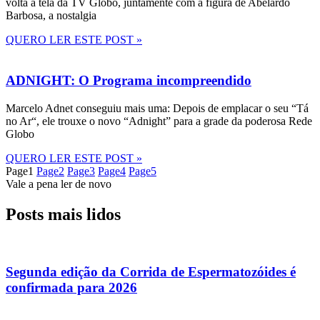
volta à tela da TV Globo, juntamente com a figura de Abelardo
Barbosa, a nostalgia
QUERO LER ESTE POST »
ADNIGHT: O Programa incompreendido
Marcelo Adnet conseguiu mais uma: Depois de emplacar o seu “Tá
no Ar“, ele trouxe o novo “Adnight” para a grade da poderosa Rede
Globo
QUERO LER ESTE POST »
Page
1
Page
2
Page
3
Page
4
Page
5
Vale a pena ler de novo
Posts mais lidos
Segunda edição da Corrida de Espermatozóides é
confirmada para 2026