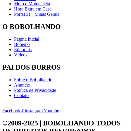
Moto e Motocicleta
Hora Extra em Casa
Portal 31 - Minas Gerais
O BOBOLHANDO
Página Inicial
Bobeiras
Editoriais
Vídeos
PAI DOS BURROS
Sobre o Bobolhando
Anuncie
Política de Privacidade
Contato
Facebook-f
Instagram
Youtube
©2009-2025 | BOBOLHANDO
TODOS
OS DIREITOS RESERVADOS.