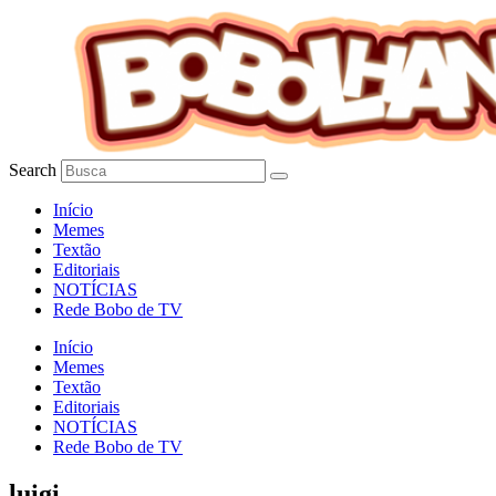
Ir
para
o
conteúdo
Search
Início
Memes
Textão
Editoriais
NOTÍCIAS
Rede Bobo de TV
Início
Memes
Textão
Editoriais
NOTÍCIAS
Rede Bobo de TV
luigi