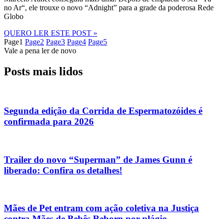
no Ar“, ele trouxe o novo “Adnight” para a grade da poderosa Rede
Globo
QUERO LER ESTE POST »
Page
1
Page
2
Page
3
Page
4
Page
5
Vale a pena ler de novo
Posts mais lidos
Segunda edição da Corrida de Espermatozóides é
confirmada para 2026
Trailer do novo “Superman” de James Gunn é
liberado: Confira os detalhes!
Mães de Pet entram com ação coletiva na Justiça
contra Mães de Bebês Reborn por plágio