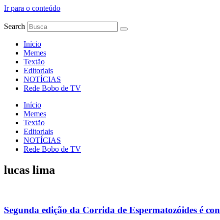
Ir para o conteúdo
Search
Início
Memes
Textão
Editoriais
NOTÍCIAS
Rede Bobo de TV
Início
Memes
Textão
Editoriais
NOTÍCIAS
Rede Bobo de TV
lucas lima
Segunda edição da Corrida de Espermatozóides é co