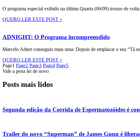
O programa especial exibido na última Quarta (06/09) trouxe de volta
QUERO LER ESTE POST »
ADNIGHT: O Programa incompreendido
Marcelo Adnet conseguiu mais uma: Depois de emplacar o seu “Tá no
QUERO LER ESTE POST »
Page
1
Page
2
Page
3
Page
4
Page
5
Vale a pena ler de novo
Posts mais lidos
Segunda edição da Corrida de Espermatozóides é co
Trailer do novo “Superman” de James Gunn é liberad