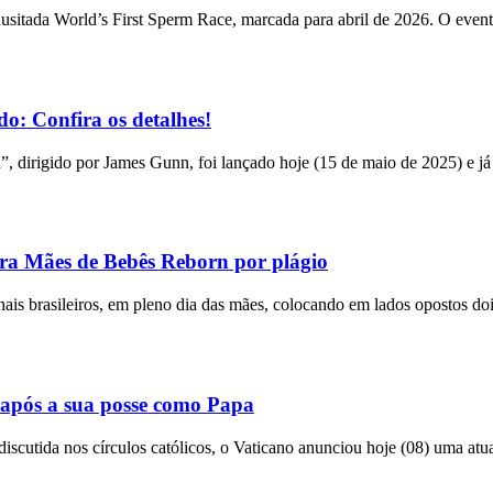
usitada World’s First Sperm Race, marcada para abril de 2026. O event
o: Confira os detalhes!
n”, dirigido por James Gunn, foi lançado hoje (15 de maio de 2025) e já
tra Mães de Bebês Reborn por plágio
bunais brasileiros, em pleno dia das mães, colocando em lados opostos do
após a sua posse como Papa
utida nos círculos católicos, o Vaticano anunciou hoje (08) uma atual